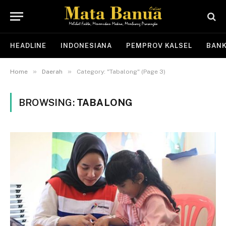
HEADLINE
INDONESIANA
PEMPROV KALSEL
BANK
»
»
Home
Daerah
Category: "Tabalong" (Page 3)
BROWSING:
TABALONG