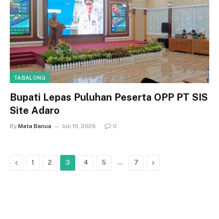
TABALONG
Bupati Lepas Puluhan Peserta OPP PT SIS
Site Adaro
By
Mata Banua
Juli 15, 2026
0
Previous
…
Next
1
2
3
4
5
7