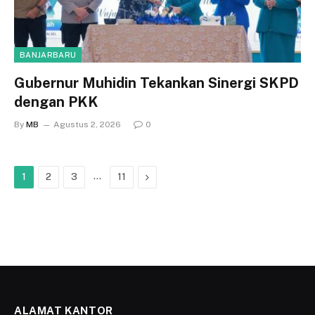
BANJARBARU
Gubernur Muhidin Tekankan Sinergi SKPD
dengan PKK
By
MB
Agustus 2, 2026
0
…
Next
1
2
3
11
ALAMAT KANTOR