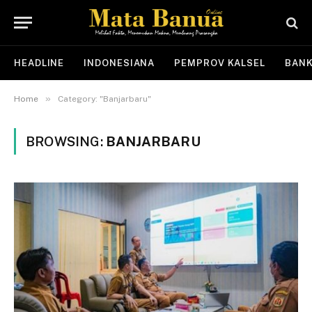
HEADLINE
INDONESIANA
PEMPROV KALSEL
BANK
»
Home
Category: "Banjarbaru"
BROWSING:
BANJARBARU