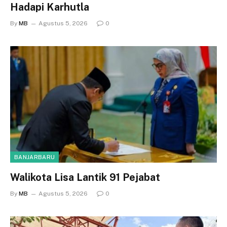
Hadapi Karhutla
By
MB
Agustus 5, 2026
0
BANJARBARU
Walikota Lisa Lantik 91 Pejabat
By
MB
Agustus 5, 2026
0