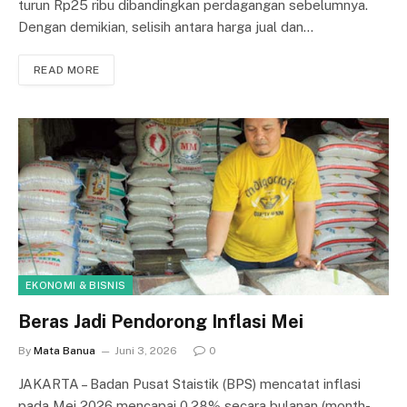
turun Rp25 ribu di­ban­di­ng­kan perdagangan sebelumnya.
De­ngan demikian, selisih antara har­ga jual dan…
READ MORE
EKONOMI & BISNIS
Beras Jadi Pendorong Inflasi Mei
By
Mata Banua
Juni 3, 2026
0
JAKARTA – Badan Pusat Staistik (BPS) menca­tat inflasi
pada Mei 2026 mencapai 0,28% se­ca­ra bulanan (month-