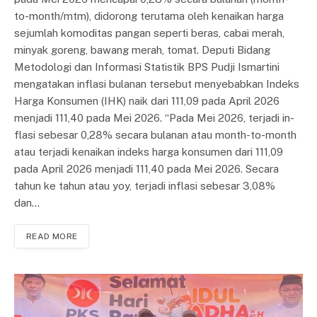
to-month/mtm), didorong te­ru­tama oleh kenaikan harga
sejumlah ko­mo­di­tas pangan seperti beras, cabai merah,
min­yak goreng, bawang merah, tomat. Deputi Bidang
Metodologi dan Informasi Statistik BPS Pudji Ismartini
mengatakan inflasi bu­lanan tersebut menyebabkan In­deks
Harga Konsumen (IHK) na­ik dari 111,09 pada April 2026
menjadi 111,40 pada Mei 2026. “Pada Mei 2026, terjadi in­
fla­si sebesar 0,28% secara bu­lan­an atau month-to-month
atau ter­jadi kenaikan indeks harga kon­sumen dari 111,09
pada April 2026 menjadi 111,40 pada Mei 2026. Secara
tahun ke tahun atau yoy, terjadi inflasi sebesar 3,08%
dan…
READ MORE