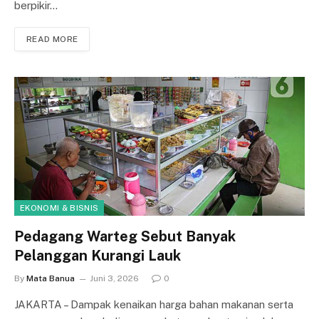
berpikir…
READ MORE
EKONOMI & BISNIS
Pedagang Warteg Sebut Banyak
Pelanggan Kurangi Lauk
By
Mata Banua
Juni 3, 2026
0
JAKARTA – Dampak ke­na­ik­an harga bahan makanan serta