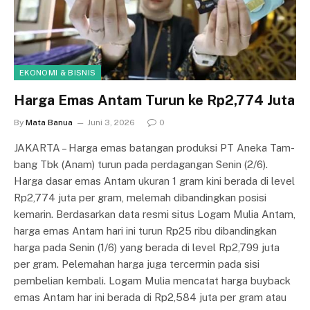
EKONOMI & BISNIS
Harga Emas Antam Turun ke Rp2,774 Juta
By
Mata Banua
Juni 3, 2026
0
JAKARTA – Harga emas ba­ta­ng­an produksi PT Aneka Tam­
ba­ng Tbk (Anam) turun pada per­dagangan Senin (2/6).
Harga da­sar emas Antam ukuran 1 gram ki­ni berada di level
Rp2,774 juta per gram, melemah dibandingkan po­sisi
kemarin. Berdasarkan data resmi situs Lo­gam Mulia Antam,
harga emas An­tam hari ini turun Rp25 ribu di­bandingkan
harga pada Senin (1/6) yang berada di level Rp2,799 juta
per gram. Pelemahan harga juga ter­cer­min pada sisi
pembelian kembali. Lo­gam Mulia mencatat harga buy­back
emas Antam har ini be­ra­da di Rp2,584 juta per gram atau