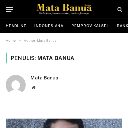
HEADLINE
INDONESIANA
PEMPROV KALSEL
BANK
»
Home
Author: Mata Banua
PENULIS:
MATA BANUA
Mata Banua
Website