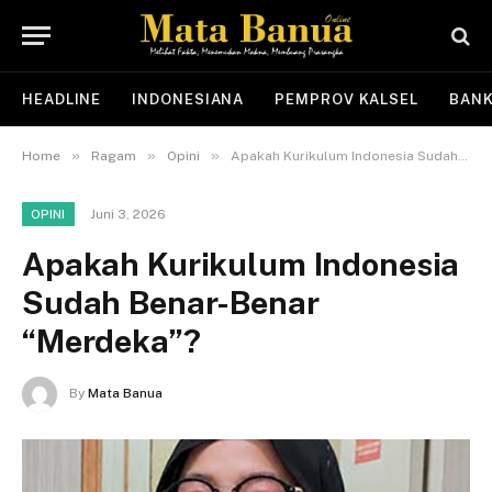
HEADLINE
INDONESIANA
PEMPROV KALSEL
BANK
»
»
»
Home
Ragam
Opini
Apakah Kurikulum Indonesia Sudah Benar-Benar “Merdeka”?
Juni 3, 2026
OPINI
Apakah Kurikulum Indonesia
Sudah Benar-Benar
“Merdeka”?
By
Mata Banua