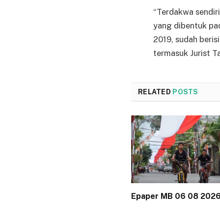
“Terdakwa sendir
yang dibentuk pa
2019, sudah beris
termasuk Jurist T
RELATED
POSTS
Epaper MB 06 08 202