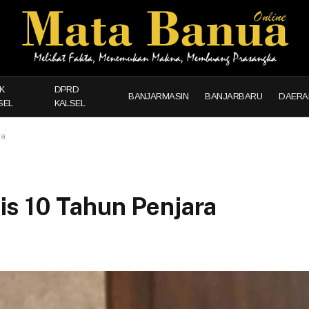
K
DPRD
BANJARMASIN
BANJARBARU
DAERA
SEL
KALSEL
ra
s 10 Tahun Penjara