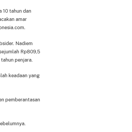
a 10 tahun dan
bacakan amar
donesia.com.
bsider. Nadiem
 sejumlah Rp809,5
 tahun penjara.
mlah keadaan yang
en pemberantasan
sebelumnya.