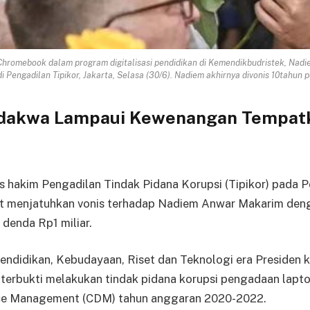
romebook dalam program digitalisasi pendidikan di Kemendikbudristek, Nad
Pengadilan Tipikor, Jakarta, Selasa (30/6). Nadiem akhirnya divonis 10tahun p
rdakwa Lampaui Kewenangan Tempatk
s hakim Pengadilan Tindak Pidana Korupsi (Tipikor) pada 
at menjatuhkan vonis terhadap Nadiem Anwar Makarim den
 denda Rp1 miliar.
ndidikan, Kebudayaan, Riset dan Teknologi era Presiden k
ai terbukti melakukan tindak pidana korupsi pengadaan la
ce Management (CDM) tahun anggaran 2020-2022.