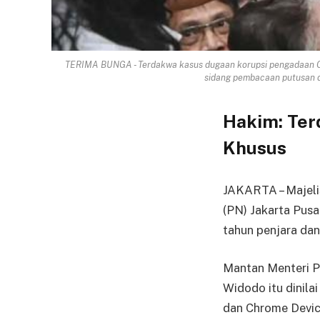
TERIMA BUNGA - Terdakwa kasus dugaan korupsi pengadaan Ch
sidang pembacaan putusan di 
Hakim: Te
Khusus
JAKARTA – Majeli
(PN) Jakarta Pus
tahun penjara dan
Mantan Menteri Pe
Widodo itu dinil
dan Chrome Devi