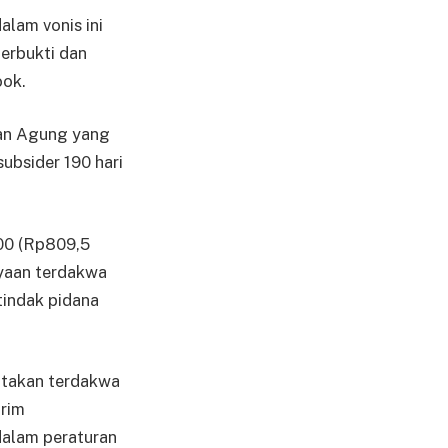
alam vonis ini
terbukti dan
ook.
aan Agung yang
ubsider 190 hari
00 (Rp809,5
ayaan terdakwa
tindak pidana
atakan terdakwa
arim
dalam peraturan