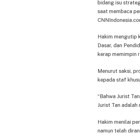
bidang isu strate
saat membaca pert
CNNIndonesia.co
Hakim mengutip k
Dasar, dan Pendi
kerap memimpin ra
Menurut saksi, p
kepada staf khusu
“Bahwa Jurist Ta
Jurist Tan adalah
Hakim menilai pen
namun telah diran