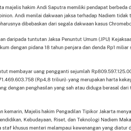
a majelis hakim Andi Saputra memiliki pendapat berbeda d
opinion. Andi menilai dakwaan jaksa terhadap Nadiem tidak 
eharusnya dibebaskan dari segala dakwaan kasus Chromeb
ingan daripada tuntutan Jaksa Penuntut Umum (JPU) Kejaks
kum dengan pidana 18 tahun penjara dan denda Rp1 miliar s
ntut membayar uang pengganti sejumlah Rp809.597.125.0
71.469.603.758 (Rp4,8 triliun)- yang merupakan harta kek
ng dengan penghasilan yang sah atau diduga berasal dari 
n kemarin, Majelis hakim Pengadilan Tipikor Jakarta meny
endidikan, Kebudayaan, Riset, dan Teknologi Nadiem Mak
staf khusus menteri melampaui kewenangan yang diatur 