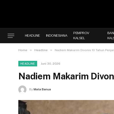
PEMPROV
BAN
HEADLINE
INDONESIANA
KALSEL
KAL
»
»
Home
Headline
Nadiem Makarim Divonis 10 Tahun Penja
Juni 30, 2026
HEADLINE
Nadiem Makarim Divoni
By
Mata Banua