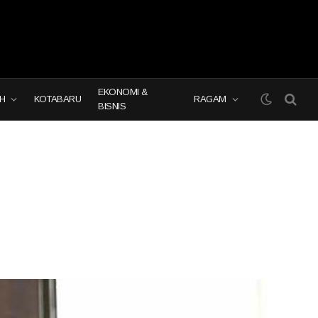
EKONOMI &
H
KOTABARU
RAGAM
BISNIS