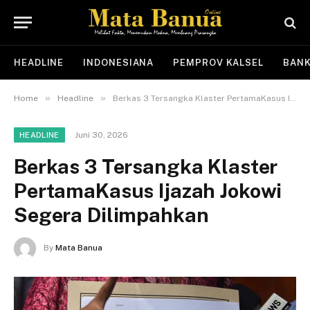
HEADLINE
INDONESIANA
PEMPROV KALSEL
BANK
»
»
Home
Headline
Berkas 3 Tersangka Klaster PertamaKasus Ijazah Jokowi Segera Dilimpahkan
Juni 30, 2026
HEADLINE
Berkas 3 Tersangka Klaster
PertamaKasus Ijazah Jokowi
Segera Dilimpahkan
By
Mata Banua