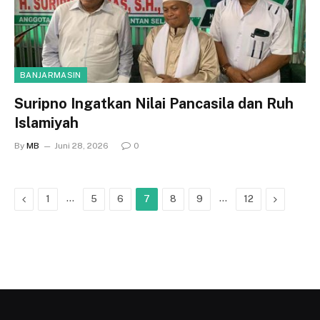
BANJARMASIN
Suripno Ingatkan Nilai Pancasila dan Ruh
Islamiyah
By
MB
Juni 28, 2026
0
Previous
…
…
Next
1
5
6
7
8
9
12