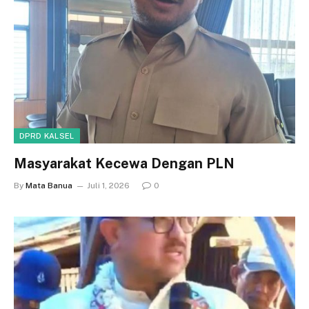
DPRD KALSEL
Masyarakat Kecewa Dengan PLN
By
Mata Banua
Juli 1, 2026
0