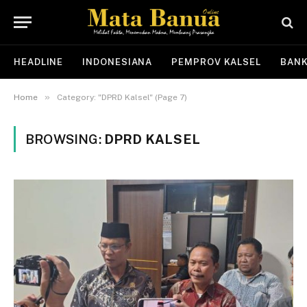
HEADLINE
INDONESIANA
PEMPROV KALSEL
BANK
»
Home
Category: "DPRD Kalsel" (Page 7)
BROWSING:
DPRD KALSEL