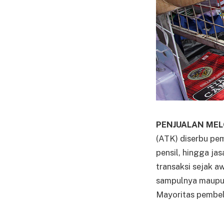
PENJUALAN MEL
(ATK) diserbu pem
pensil, hingga j
transaksi sejak a
sampulnya maupun
Mayoritas pembeli