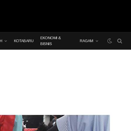
EKONOMI &
H
KOTABARU
RAGAM
BISNIS