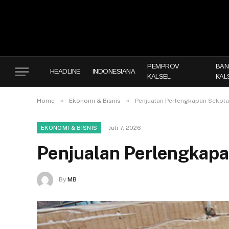
PEMPROV
BAN
HEADLINE
INDONESIANA
KALSEL
KAL
»
»
Home
Ekonomi & Bisnis
Penjualan Perlengkapan Sekol
Juli 7, 2026
EKONOMI & BISNIS
Penjualan Perlengkap
By
MB