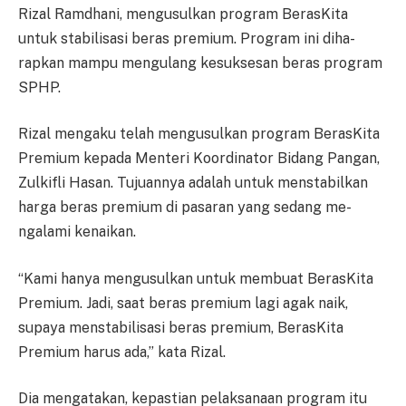
Rizal Ramdhani, mengusulkan prog­ram BerasKita
untuk stabilisasi beras premium. Program ini di­ha­
rapkan mampu mengulang ke­suk­sesan beras program
SPHP.
Rizal mengaku telah me­ng­u­sul­kan program BerasKita
Pre­mium kepada Menteri Ko­or­di­na­tor Bidang Pangan,
Zulkifli Hasan. Tujuannya adalah untuk men­stabilkan
harga beras pre­mium di pasaran yang sedang me­
ngalami kenaikan.
“Kami hanya mengusulkan un­tuk membuat BerasKita
Pr­e­mium. Jadi, saat beras premium la­gi agak naik,
supaya men­sta­bi­lisasi beras premium, BerasKita
Premium harus ada,” kata Rizal.
Dia mengatakan, kepastian pe­laksanaan program itu