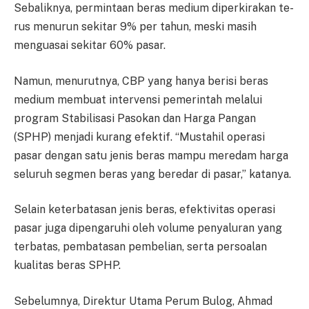
Sebaliknya, per­min­taan beras medium diperkirakan te­
rus menurun sekitar 9% per ta­hun, meski masih
menguasai se­kitar 60% pasar.
Namun, menurutnya, CBP ya­ng hanya berisi beras
medium me­m­buat intervensi pemerintah me­lalui
program Stabilisasi Pa­sokan dan Harga Pangan
(SPHP) menjadi kurang efektif. “Mus­tahil operasi
pasar dengan satu je­nis beras mampu meredam har­ga
seluruh segmen beras yang beredar di pasar,” katanya.
Selain keterbatasan jenis be­ras, efektivitas operasi
pasar juga di­pengaruhi oleh volume pen­yaluran yang
terbatas, pem­ba­tasan pembelian, serta persoalan
kualitas beras SPHP.
Sebelumnya, Direktur Utama Perum Bulog, Ahmad