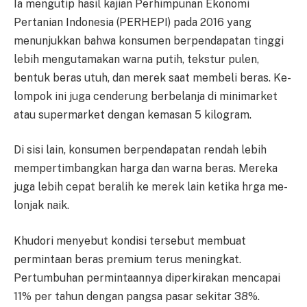
Ia mengutip hasil kajian Per­himpunan Ekonomi
Pertanian In­do­nesia (PERHEPI) pada 2016 ya­ng
menunjukkan bahwa kon­su­men berpendapatan tinggi
lebih mengutamakan warna putih, tek­stur pulen,
bentuk beras utuh, dan merek saat membeli beras. Ke­
lompok ini juga cenderung ber­belanja di minimarket
atau super­ma­rket dengan kemasan 5 kilogram.
Di sisi lain, konsumen ber­pendapatan rendah lebih
mem­per­timbangkan harga dan warna beras. Mereka
juga lebih cepat be­ralih ke merek lain ketika hrga me­
lonjak naik.
Khudori menyebut kondisi ter­sebut membuat
permintaan beras premium terus meningkat.
Pertumbuhan permintaannya di­perkirakan mencapai
11% per tahun dengan pangsa pasar se­kitar 38%.