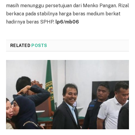
masih me­nunggu persetujuan dari Menko Pangan. Rizal
berkaca pa­da stabilnya harga beras me­di­um berkat
hadirnya beras SPHP.
lp6/mb06
RELATED
POSTS