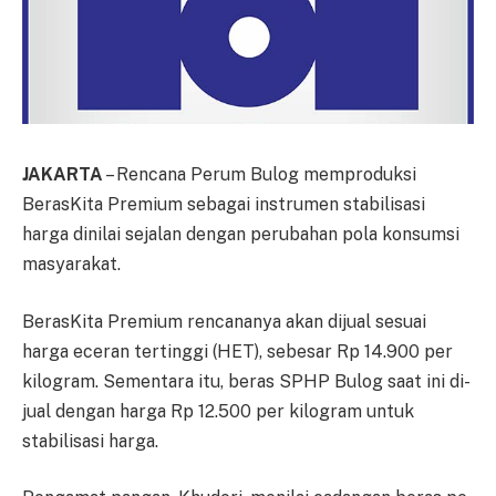
JAKARTA
– Rencana Perum Bulog mem­pro­duk­si
BerasKita Premium sebagai instrumen sta­bi­lisasi
harga dinilai sejalan dengan peru­bah­an pola konsumsi
masyarakat.
BerasKita Premium ren­ca­na­nya akan dijual sesuai
harga ecer­an tertinggi (HET), sebesar Rp 14.900 per
kilogram. Sementara itu, beras SPHP Bulog saat ini di­
jual dengan harga Rp 12.500 per kilogram untuk
stabilisasi harga.