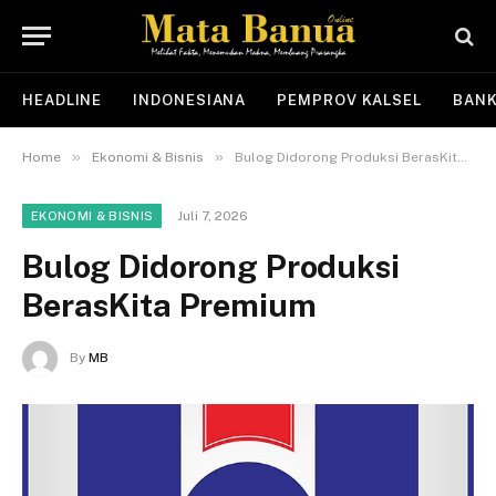
HEADLINE
INDONESIANA
PEMPROV KALSEL
BANK
»
»
Home
Ekonomi & Bisnis
Bulog Didorong Produksi BerasKita Premium
Juli 7, 2026
EKONOMI & BISNIS
Bulog Didorong Produksi
BerasKita Premium
By
MB