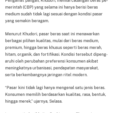
Pengamat pangan, Khudori, m­enilai cadangan beras pe­
me­rin­tah (CBP) yang selama ini hanya berisi beras
medium sudah tidak lagi sesuai dengan kondisi pasar
ya­ng semakin beragam.
Menurut Khudori, pasar beras saat ini menawarkan
ber­ba­gai pilihan kualitas, mulai dari beras medium,
premium, hingga be­ras khusus seperti beras me­rah,
hitam, organik, dan for­ti­fi­ka­si. Kondisi tersebut dipe­ng­
aru­hi oleh perubahan preferensi konsumen akibat
meningkatnya urbanisasi, pendapatan mas­ya­ra­kat,
serta berkembangnya ja­ring­an ritel modern.
“Pasar kini tidak lagi hanya me­ngenal satu jenis beras.
Kon­su­men memilih berdasarkan kua­li­tas, rasa, bentuk,
hingga me­rek,” ujarnya, Selasa.