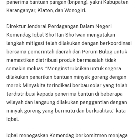
pe­ne­rima bantuan pangan (bnpang), yakni Kabupaten
Ka­ra­ng­anyar, Klaten, dan Wo­nogiri.
Direktur Jenderal Per­da­ga­ngan Dalam Negeri
Kemendag Iqbal Shoffan Shofwan me­ng­a­ta­kan
langkah mitigasi telah dila­kukan dengan berkoordinasi
ber­sama pemerintah daerah dan Pe­rum Bulog untuk
memastikan dis­tribusi produk bermasalah tidak
semakin meluas. “Menginstruksikan untuk se­gera
dilakukan penarikan ban­tuan minyak goreng dengan
me­rek Minyakita terindikasi berbau so­lar yang telah
terdistribusi ke­pada penerima bantun di be­be­ra­pa
wilayah dan langsung di­la­kukan penggantian dengan
min­yak goreng yang bermutu dan berkualitas,” kata
Iqbal.
Iqbal menegaskan Kem­e­n­dag berkomitmen menjaga