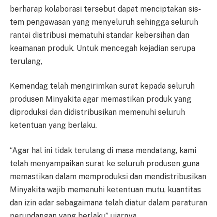
berharap k­o­la­bo­rasi tersebut dapat menciptakan sis­
tem pengawasan yang men­ye­luruh sehingga seluruh
rantai dis­tribusi mematuhi standar ke­ber­sihan dan
keamanan produk. Un­tuk mencegah kejadian serupa
te­rulang,
Kemendag telah m­e­ng­i­rim­kan surat kepada seluruh
pro­du­sen Minyakita agar me­mas­tikan produk yang
diproduksi dan didistribusikan memenuhi se­luruh
ketentuan yang berlaku.
“Agar hal ini tidak terulang di masa mendatang, kami
telah men­yampaikan surat ke seluruh pro­dusen guna
memastikan da­lam memproduksi dan men­dis­tri­busikan
Minyakita wajib me­me­nuhi ketentuan mutu, kuan­ti­tas
dan izin edar sebagaimana te­­lah diatur dalam peraturan
pe­run­dangan yang berlaku” ujar­nya.