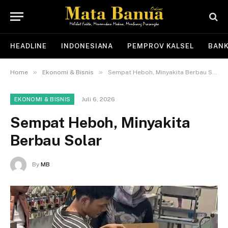
HEADLINE
INDONESIANA
PEMPROV KALSEL
BANK
»
»
Home
Ekonomi & Bisnis
Sempat Heboh, Minyakita Berbau Solar
Juli 6, 2026
EKONOMI & BISNIS
Sempat Heboh, Minyakita
Berbau Solar
By
MB