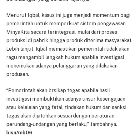
Menurut Iqbal, kasus ini ju­ga menjadi momentum bagi
p­e­me­rintah untuk memperkuat sis­tem pengawasan
MinyaKita se­cara terintegrasi, mulai dari pro­ses
produksi di pabrik hingga pro­duk diterima masyarakat.
Le­bih lanjut, Iqbal memastikan pe­merintah tidak akan
ragu mengambil langkah hukum apa­bila investigasi
menemukan adanya pelanggaran yang di­la­ku­kan
produsen.
“Pemerintah akan brsikap te­gas apabila hasil
investigasi mem­buktikan adanya unsur ke­sengajaan
atau kelalaian yang fatal, tindakan hukum dan sank­si
tegas akan dijatuhkan sesuai dengan peraturan
perundang-un­dangan yang berlaku,” tam­bah­nya.
bisn/mb06