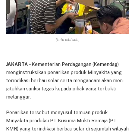
(foto:mb/web)
JAKARTA
– Kementerian Per­da­gangan (Kemendag)
meng­ins­truk­sikan penarikan produk Min­yakita yang
terindikasi ber­bau solar serta mengancam akan men­
jatuhkan sanksi tegas kepada pi­hak yang terbukti
melanggar.
Penarikan tersebut menyusul te­muan produk
Minyakita pro­duk­si PT Kusuma Mukti Remaja (PT
KMR) yang terindikasi ber­bau solar di sejumlah wilayah