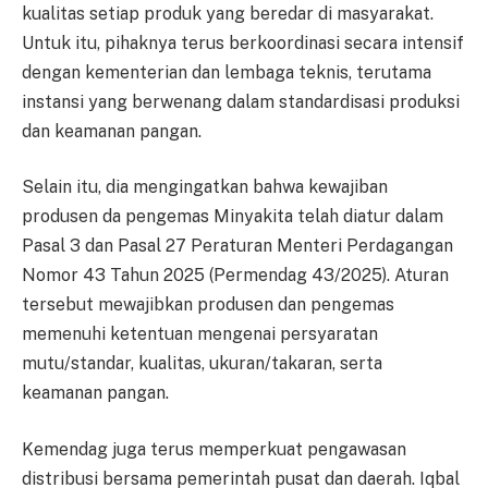
ku­a­li­tas setiap produk yang beredar di masyarakat.
Untuk itu, pihak­nya terus berkoordinasi secara in­tensif
dengan kementerian dan lem­baga teknis, terutama
instansi ya­ng berwenang dalam stan­dar­disasi produksi
dan keamanan pa­ngan.
Selain itu, dia mengingatkan bah­wa kewajiban
produsen da pe­ngemas Minyakita telah diatur da­lam
Pasal 3 dan Pasal 27 Pe­ra­turan Menteri Perdagangan
No­mor 43 Tahun 2025 (Per­men­dag 43/2025). Aturan
tersebut me­wajibkan produsen dan pe­ng­emas
memenuhi ketentuan me­ng­enai persyaratan
mutu/stan­dar, kualitas, ukuran/takaran, ser­ta
keamanan pangan.
Kemendag juga terus mem­per­kuat pengawasan
distribusi ber­sama pemerintah pusat dan dae­rah. Iqbal