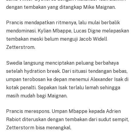
dengan tembakan yang ditangkap Mike Maignan.
Prancis mendapatkan ritmenya, lalu mulai berbalik
mendominasi. Kylian Mbappe, Lucas Digne melepaskan
tembakan meski belum menguji Jacob Widell
Zetterstrom.
Swedia langsung menciptakan peluang berbahaya
setelah hydration break. Dari situasi tendangan bebas,
umpan terobosan ke depan menemui Alexander Isak di
kotak penalti. Sepakan Isak terlalu lemah sehingga
masih mudah bagi Maignan.
Prancis merespons. Umpan Mbappe kepada Adrien
Rabiot diteruskan dengan tembakan dari sudut sempit,
Zetterstorm bisa menangkal.