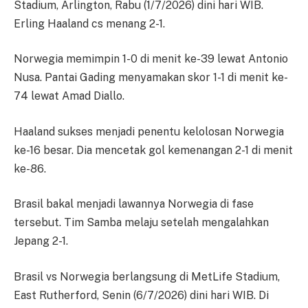
Stadium, Arlington, Rabu (1/7/2026) dini hari WIB.
Erling Haaland cs menang 2-1.
Norwegia memimpin 1-0 di menit ke-39 lewat Antonio
Nusa. Pantai Gading menyamakan skor 1-1 di menit ke-
74 lewat Amad Diallo.
Haaland sukses menjadi penentu kelolosan Norwegia
ke-16 besar. Dia mencetak gol kemenangan 2-1 di menit
ke-86.
Brasil bakal menjadi lawannya Norwegia di fase
tersebut. Tim Samba melaju setelah mengalahkan
Jepang 2-1.
Brasil vs Norwegia berlangsung di MetLife Stadium,
East Rutherford, Senin (6/7/2026) dini hari WIB. Di