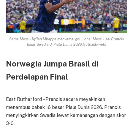
Sama Messi - Kylian Mbappe menyamai gol Lionel Messi usai Prancis
hajar Swedia di Piala Dunia 2026.(foto:mb/web)
Norwegia Jumpa Brasil di
Perdelapan Final
East Rutherford – Prancis secara meyakinkan
menembus babak 16 besar Piala Dunia 2026. Prancis
menyingkirkan Swedia lewat kemenangan dengan skor
3-0.