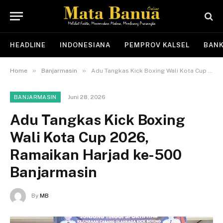
HEADLINE
INDONESIANA
PEMPROV KALSEL
BANK
»
»
Home
Banjarmasin
Adu Tangkas Kick Boxing Wali Kota Cup 2026, Ramaikan Harjad ke-500 Banjarmasin
Juni 28, 2026
BANJARMASIN
Adu Tangkas Kick Boxing
Wali Kota Cup 2026,
Ramaikan Harjad ke-500
Banjarmasin
By
MB