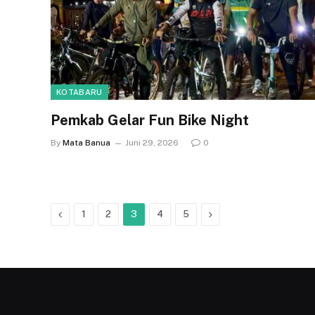
KOTABARU
Pemkab Gelar Fun Bike Night
By
Mata Banua
Juni 29, 2026
0
Previous
Next
1
2
3
4
5