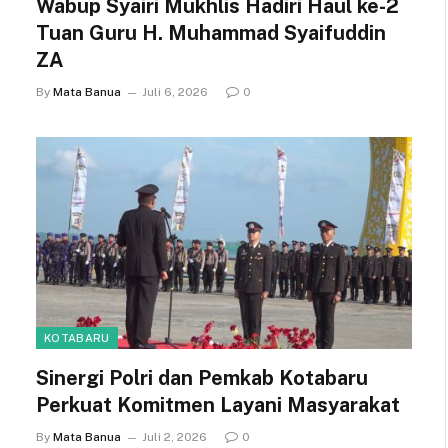
Wabup Syairi Mukhlis Hadiri Haul ke-2
Tuan Guru H. Muhammad Syaifuddin
ZA
By
Mata Banua
Juli 6, 2026
0
KOTABARU
Sinergi Polri dan Pemkab Kotabaru
Perkuat Komitmen Layani Masyarakat
By
Mata Banua
Juli 2, 2026
0