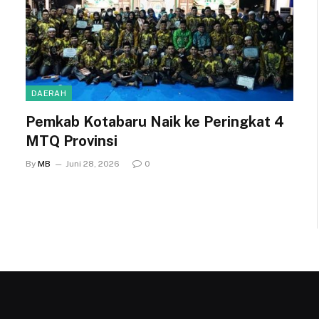
DAERAH
Pemkab Kotabaru Naik ke Peringkat 4
MTQ Provinsi
By
MB
Juni 28, 2026
0