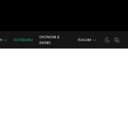
EKONOMI &
H
KOTABARU
RAGAM
BISNIS