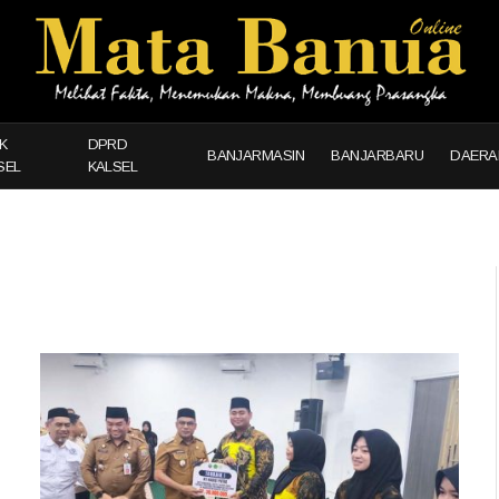
K
DPRD
BANJARMASIN
BANJARBARU
DAERA
SEL
KALSEL