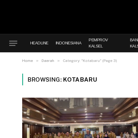
PEMPROV
BAN
HEADLINE
INDONESIANA
KALSEL
KAL
»
»
Home
Daerah
Category: "Kotabaru" (Page 3)
BROWSING:
KOTABARU