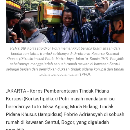
PENYIDIK Kortastipidkor Polri memanggul barang bukti sitaan dari
kendaraan taktis (rantis) setibanya di Direktorat Reserse Kriminal
Khusus (Ditreskrimsus) Polda Metro Jaya, Jakarta, Kamis (9/7). Penyidik
sebelumnya menggeledah sebuah rumah mewah di kawasan Sentul
sebagai bagian dari penyidikan dugaan tindak pidana korupsi dan tindak
pidana pencucian uang (TPPO).
JAKARTA – Korps Pemberantasan Tindak Pidana
Korupsi (Kortastipidkor) Polri masih mendalami isu
beredarnya foto Jaksa Agung Muda Bidang Tindak
Pidana Khusus (Jampidsus) Febrie Adriansyah di sebuah
rumah di kawasan Sentul, Bogor, yang digeledah