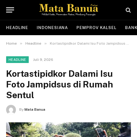
HEADLINE
INDONESIANA
PEMPROV KALSEL
BANK
»
»
Home
Headline
Kortastipidkor Dalami Isu Foto Jampidsus di Rumah Sentul
Juli 9, 2026
HEADLINE
Kortastipidkor Dalami Isu
Foto Jampidsus di Rumah
Sentul
By
Mata Banua