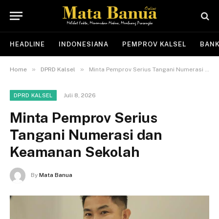
HEADLINE
INDONESIANA
PEMPROV KALSEL
BANK
»
»
Home
DPRD Kalsel
Minta Pemprov Serius Tangani Numerasi dan Keamanan Sekolah
Juli 8, 2026
DPRD KALSEL
Minta Pemprov Serius
Tangani Numerasi dan
Keamanan Sekolah
By
Mata Banua