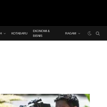
EKONOMI &
H
KOTABARU
RAGAM
BISNIS