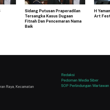
6
Sidang Putusan Praperadilan
H Yaman
Tersangka Kasus Dugaan
Art Fes
Fitnah Dan Pencemaran Nama
Baik
Redaksi
Pedoman Media Siber
SOP Perlindungan Wartawan
puran Raya, Kecamatan