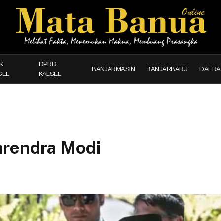
K
DPRD
BANJARMASIN
BANJARBARU
DAERA
SEL
KALSEL
arendra Modi