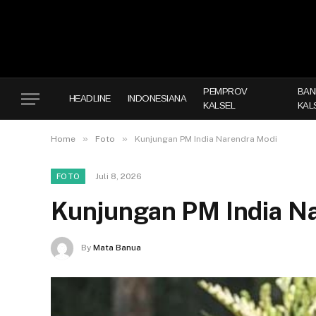
PEMPROV
BAN
HEADLINE
INDONESIANA
KALSEL
KAL
»
»
Home
Foto
Kunjungan PM India Narendra Modi
Juli 8, 2026
FOTO
Kunjungan PM India N
By
Mata Banua