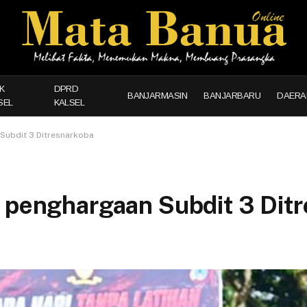
K
DPRD
BANJARMASIN
BANJARBARU
DAERA
SEL
KALSEL
Subdit 3 Ditresnarkoba
n penghargaan Subdit 3 Dit