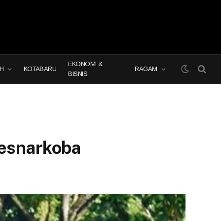
EKONOMI &
H
KOTABARU
RAGAM
BISNIS
resnarkoba