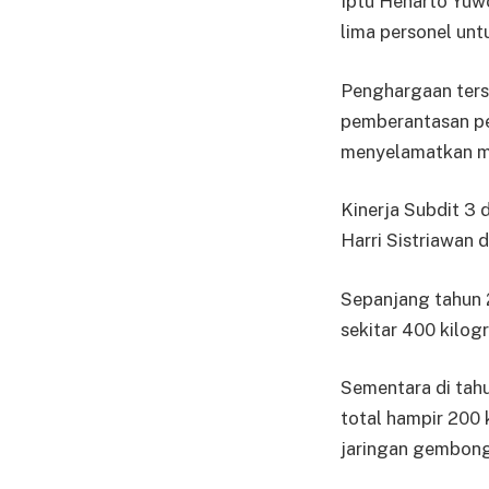
Iptu Henarto Yuwo
lima personel unt
Penghargaan ters
pemberantasan pe
menyelamatkan ma
Kinerja Subdit 3
Harri Sistriawan 
Sepanjang tahun 
sekitar 400 kilogr
Sementara di tahu
total hampir 200
jaringan gembong 