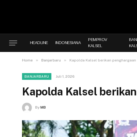
PEMPROV
BAN
HEADLINE
INDONESIANA
KALSEL
KAL
»
»
Home
Banjarbaru
Kapolda Kalsel berikan penghargaan 
Juli 1, 2026
BANJARBARU
Kapolda Kalsel berika
By
MB