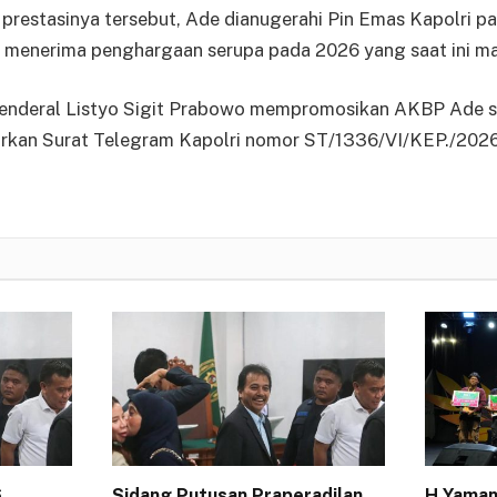
 prestasinya tersebut, Ade dianugerahi Pin Emas Kapolri 
n menerima penghargaan serupa pada 2026 yang saat ini ma
 Jenderal Listyo Sigit Prabowo mempromosikan AKBP Ade 
rkan Surat Telegram Kapolri nomor ST/1336/VI/KEP./2026
6
Sidang Putusan Praperadilan
H Yaman