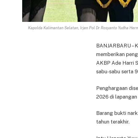
Kapolda Kalimantan Selatan, Irjen Pol Dr Rosyanto Yudha Her
BANJARBARU – Kap
memberikan pengh
AKBP Ade Harri S
sabu-sabu serta 9
Penghargaan dise
2026 di lapangan 
Barang bukti nar
tahun terakhir.