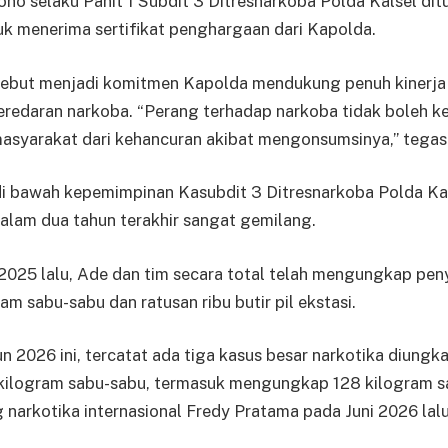
no selaku Panit 1 Subdit 3 Ditresnarkoba Polda Kalsel dit
uk menerima sertifikat penghargaan dari Kapolda.
ebut menjadi komitmen Kapolda mendukung penuh kinerj
redaran narkoba. “Perang terhadap narkoba tidak boleh k
syarakat dari kehancuran akibat mengonsumsinya,” tegas
 di bawah kepemimpinan Kasubdit 3 Ditresnarkoba Polda K
dalam dua tahun terakhir sangat gemilang.
2025 lalu, Ade dan tim secara total telah mengungkap pe
am sabu-sabu dan ratusan ribu butir pil ekstasi.
n 2026 ini, tercatat ada tiga kasus besar narkotika diung
 kilogram sabu-sabu, termasuk mengungkap 128 kilogram s
narkotika internasional Fredy Pratama pada Juni 2026 lalu