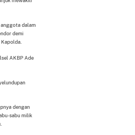
unjuk mewakili
a anggota dalam
endor demi
 Kapolda.
alsel AKBP Ade
nyelundupan
kapnya dengan
abu-sabu milik
.