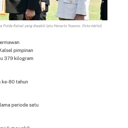
olda Kalsel yang diwakili Iptu Henarto Yuwono. (foto:mb/ist)
 Hermawan
Kalsel pimpinan
au 379 kilogram
 ke-80 tahun
lama periode satu