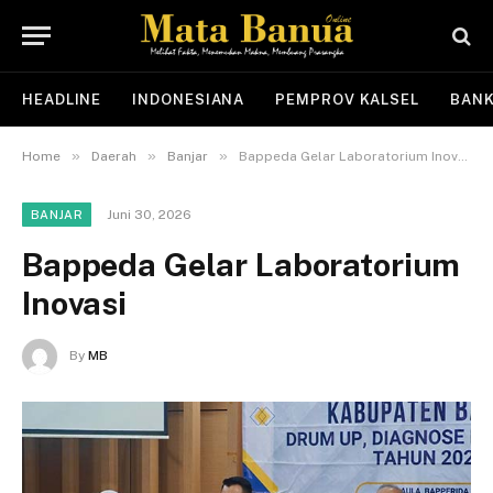
HEADLINE
INDONESIANA
PEMPROV KALSEL
BANK
»
»
»
Home
Daerah
Banjar
Bappeda Gelar Laboratorium Inovasi
Juni 30, 2026
BANJAR
Bappeda Gelar Laboratorium
Inovasi
By
MB