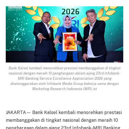
Bank Kalsel kembali menorehkan prestasi membanggakan di tingkat
nasional dengan meraih 10 penghargaan dalam ajang 23rd Infobank-
MRI Banking Service Excellence Appreciation 2026 yang
diselenggarakan oleh Infobank Media Group bekerja sama dengan
Marketing Research Indonesia (MRI).ist
JAKARTA— Bank Kalsel kembali menorehkan prestasi
membanggakan di tingkat nasional dengan meraih 10
penghargaan dalam ajang 23rd Infobank-MRI Banking