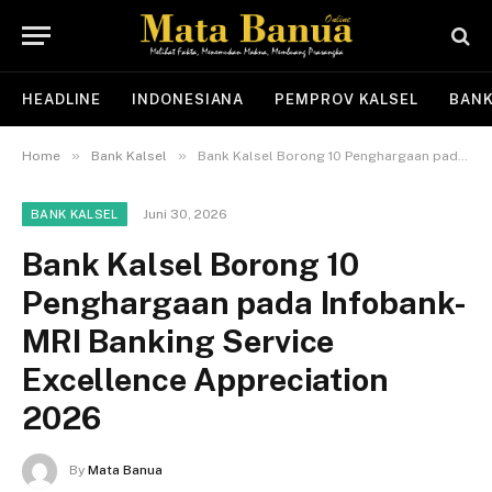
HEADLINE
INDONESIANA
PEMPROV KALSEL
BANK
»
»
Home
Bank Kalsel
Bank Kalsel Borong 10 Penghargaan pada Infobank-MRI Banking Service Excellence Appreciation 2026
Juni 30, 2026
BANK KALSEL
Bank Kalsel Borong 10
Penghargaan pada Infobank-
MRI Banking Service
Excellence Appreciation
2026
By
Mata Banua