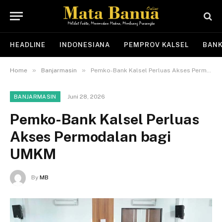
HEADLINE
INDONESIANA
PEMPROV KALSEL
BANK
»
»
Home
Banjarmasin
Pemko-Bank Kalsel Perluas Akses Permodalan bagi UMKM
Juni 28, 2026
BANJARMASIN
Pemko-Bank Kalsel Perluas
Akses Permodalan bagi
UMKM
By
MB