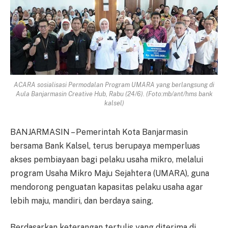
ACARA sosialisasi Permodalan Program UMARA yang berlangsung di
Aula Banjarmasin Creative Hub, Rabu (24/6). (Foto:mb/ant/hms bank
kalsel)
BANJARMASIN – Pemerintah Kota Banjarmasin
bersama Bank Kalsel, terus berupaya memperluas
akses pembiayaan bagi pelaku usaha mikro, melalui
program Usaha Mikro Maju Sejahtera (UMARA), guna
mendorong penguatan kapasitas pelaku usaha agar
lebih maju, mandiri, dan berdaya saing.
Berdasarkan keterangan tertulis yang diterima di