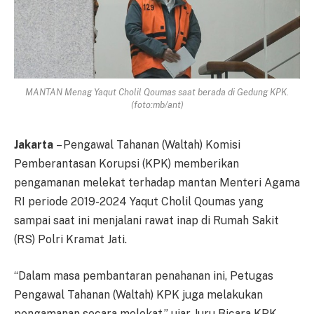
MANTAN Menag Yaqut Cholil Qoumas saat berada di Gedung KPK.
(foto:mb/ant)
Jakarta
– Pengawal Tahanan (Waltah) Komisi
Pemberantasan Korupsi (KPK) memberikan
pengamanan melekat terhadap mantan Menteri Agama
RI periode 2019-2024 Yaqut Cholil Qoumas yang
sampai saat ini menjalani rawat inap di Rumah Sakit
(RS) Polri Kramat Jati.
“Dalam masa pembantaran penahanan ini, Petugas
Pengawal Tahanan (Waltah) KPK juga melakukan
pengamanan secara melekat,” ujar Juru Bicara KPK