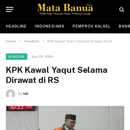
HEADLINE
INDONESIANA
PEMPROV KALSEL
BANK
»
»
Home
Headline
KPK Kawal Yaqut Selama Dirawat di RS
Juni 28, 2026
HEADLINE
KPK Kawal Yaqut Selama
Dirawat di RS
By
MB