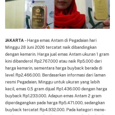
JAKARTA
– Harga emas An­tam di Pegadaian hari
Minggu 28 Juni 2026 tercatat naik di­ban­dingkan
dengan kemarin. Harga jual emas Antam ukuran 1 gram
ki­ni dibanderol Rp2.767.000 atau naik Rp5.000 dari
harga ke­ma­rin, sementara harga buyback be­rada di
level Rp2.466.000. Ber­dasarkan informasi dari laman
resmi Pegadaian, Minggu untuk ukur­an yang lebih
kecil, emas 0,5 gram dijual Rp1.436.000 de­ngan harga
buyback Rp1.233.000. Adapun emas An­tam 2 gram
diperdagangkan pada harga Rp5.471.000, se­da­ng­kan
buyback tercatat Rp4.932.000. Pada kategori me­ne­