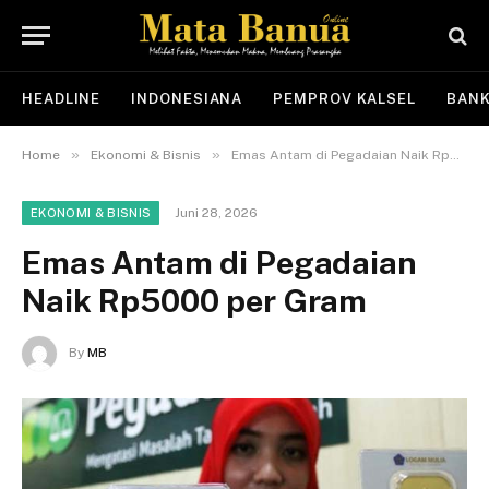
HEADLINE
INDONESIANA
PEMPROV KALSEL
BANK
»
»
Home
Ekonomi & Bisnis
Emas Antam di Pegadaian Naik Rp5000 per Gram
Juni 28, 2026
EKONOMI & BISNIS
Emas Antam di Pegadaian
Naik Rp5000 per Gram
By
MB