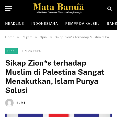
HEADLINE
INDONESIANA
PEMPROV KALSEL
BANK
»
»
»
Home
Ragam
Opini
Sikap Zion*s terhadap Muslim di Palestina Sangat Menakutkan, Islam Punya Solusi
Juni 26, 2026
OPINI
Sikap Zion*s terhadap
Muslim di Palestina Sangat
Menakutkan, Islam Punya
Solusi
By
MB