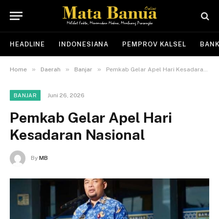
HEADLINE
INDONESIANA
PEMPROV KALSEL
BANK
»
»
»
Home
Daerah
Banjar
Pemkab Gelar Apel Hari Kesadaran Nasional
Juni 26, 2026
BANJAR
Pemkab Gelar Apel Hari
Kesadaran Nasional
By
MB