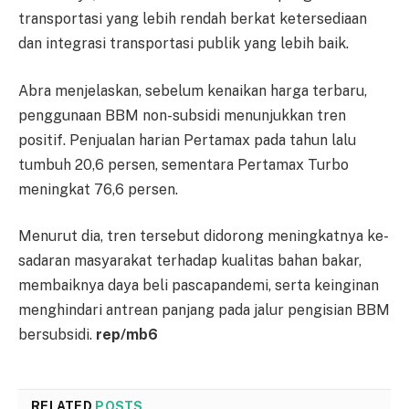
tran­s­po­r­tasi yang lebih rendah berkat ke­tersediaan
dan integrasi trans­po­rtasi publik yang lebih baik.
Abra menjelaskan, sebelum ke­naikan harga terbaru,
peng­gu­naan BBM non-subsidi me­nun­jukkan tren
positif. Penjualan ha­rian Pertamax pada tahun lalu
tum­buh 20,6 persen, sementara Per­tamax Turbo
meningkat 76,6 per­sen.
Menurut dia, tren tersebut didorong meningkatnya ke­
sa­dar­an masyarakat terhadap kualitas ba­han bakar,
membaiknya daya be­li pascapandemi, serta kei­ng­in­an
menghindari antrean pan­ja­ng pada jalur pengisian BBM
ber­subsidi.
rep/mb6
RELATED
POSTS