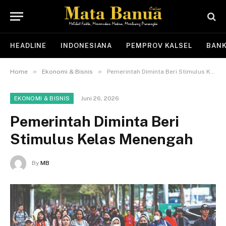
HEADLINE
INDONESIANA
PEMPROV KALSEL
BANK
»
»
Home
Ekonomi & Bisnis
Pemerintah Diminta Beri Stimulus Kelas Menengah
Juni 26, 2026
EKONOMI & BISNIS
Pemerintah Diminta Beri
Stimulus Kelas Menengah
By
MB