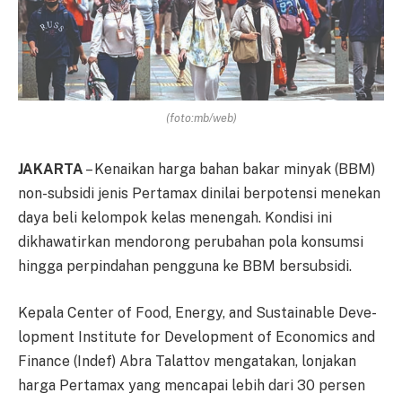
(foto:mb/web)
JAKARTA
– Kenaikan harga ba­han bakar minyak (BBM)
non-subsidi jenis Pertamax di­nilai berpotensi menekan
daya be­li kelompok kelas menengah. Kon­disi ini
dikhawatirkan men­do­rong perubahan pola kon­sum­si
hingga perpindahan pengguna ke BBM bersubsidi.
Kepala Center of Food, Energy, and Sustainable De­ve­
lop­ment Institute for Dev­e­lop­ment of Economics and
Finance (In­def) Abra Talattov meng­a­ta­kan, lonjakan
harga Pertamax ya­ng mencapai lebih dari 30 per­sen