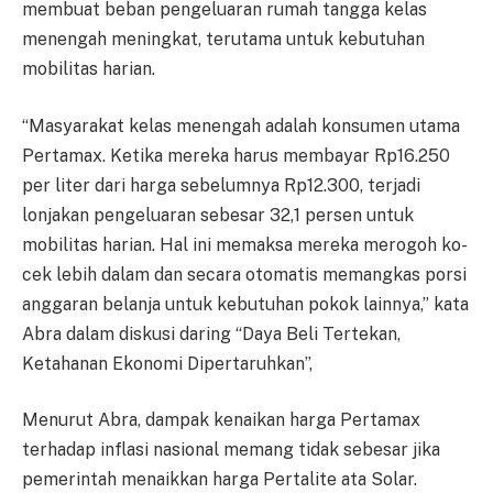
membuat beban pengeluaran ru­mah tangga kelas
menengah me­ningkat, terutama untuk ke­bu­tuhan
mobilitas harian.
“Masyarakat kelas me­ne­ng­ah adalah konsumen utama
Per­ta­max. Ketika mereka harus mem­bayar Rp16.250
per liter da­r­i harga sebelumnya Rp12.300, terjadi
lonjakan pe­ng­eluaran sebesar 32,1 persen un­tuk
mobilitas harian. Hal ini me­maksa mereka merogoh ko­
cek lebih dalam dan secara oto­ma­tis memangkas porsi
anggaran be­lanja untuk kebutuhan pokok la­innya,” kata
Abra dalam dis­ku­si daring “Daya Beli Ter­te­kan,
Ketahanan Ekonomi Di­per­ta­ruhkan”,
Menurut Abra, dampak ke­na­ikan harga Pertamax
terhadap in­flasi nasional memang tidak se­besar jika
pemerintah menaikkan har­ga Pertalite ata Solar.