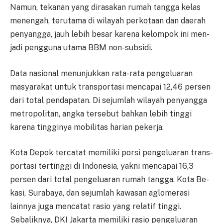
Namun, te­kanan yang dirasakan rumah ta­ngga kelas
menengah, te­ru­ta­ma di wilayah perkotaan dan dae­rah
penyangga, jauh lebih be­sar karena kelompok ini men­
ja­di pengguna utama BBM non-sub­sidi.
Data nasional menunjukkan rata-rata pengeluaran
masyarakat un­tuk transportasi mencapai 12,46 persen
dari total pe­n­da­patan. Di sejumlah wilayah pen­yangga
metropolitan, angka ter­se­but bahkan lebih tinggi
karena ti­ngginya mobilitas harian pekerja.
Kota Depok tercatat me­mi­li­ki porsi pengeluaran trans­
por­tasi tertinggi di Indonesia, yakni men­capai 16,3
persen dari total pe­ngeluaran rumah tangga. Kota Be­
kasi, Surabaya, dan sejumlah ka­wasan aglomerasi
lainnya juga me­ncatat rasio yang relatif ti­ng­gi.
Sebaliknya, DKI Jakarta me­mi­liki rasio pengeluaran