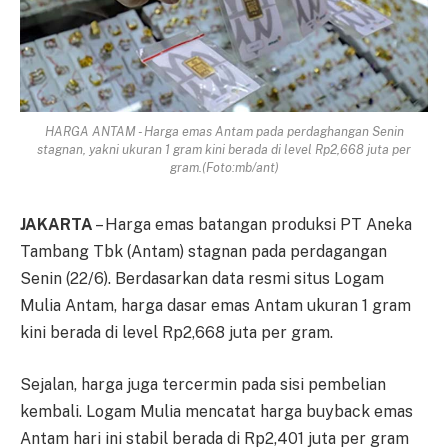
HARGA ANTAM - Harga emas Antam pada perdaghangan Senin
stagnan, yakni ukuran 1 gram kini berada di level Rp2,668 juta per
gram.(Foto:mb/ant)
JAKARTA
– Harga emas ba­ta­ng­an produksi PT Aneka
Tam­ba­ng Tbk (Antam) stagnan pada per­dagangan
Senin (22/6). Ber­da­sarkan data resmi situs Logam
Mulia Antam, harga dasar emas An­tam ukuran 1 gram
kini be­ra­da di level Rp2,668 juta per gram.
Sejalan, harga juga tercermin pa­da sisi pembelian
kembali. Lo­gam Mulia mencatat harga buy­back emas
Antam hari ini stabil be­rada di Rp2,401 juta per gram