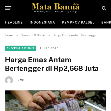
HEADLINE
INDONESIANA
PEMPROV KALSEL
BANK
»
»
Home
Ekonomi & Bisnis
Harga Emas Antam Bertengger di Rp2,668 Juta
Juni 26, 2026
EKONOMI & BISNIS
Harga Emas Antam
Bertengger di Rp2,668 Juta
By
MB