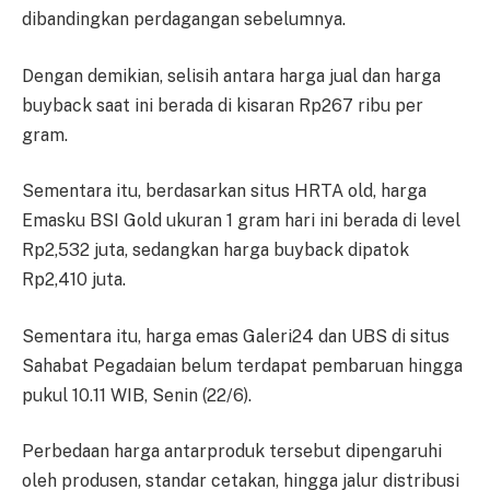
di­bandingkan perdagangan se­be­lumnya.
Dengan demikian, selisih an­ta­ra harga jual dan harga
buyback sa­at ini berada di kisaran Rp267 ribu per
gram.
Sementara itu, berdasarkan si­tus HRTA old, harga
Emasku BSI Gold ukuran 1 gram hari ini berada di level
Rp2,532 juta, se­dangkan harga buyback di­pa­tok
Rp2,410 juta.
Sementara itu, harga emas G­a­leri24 dan UBS di situs
Sa­ha­bat Pegadaian belum terdapat pem­baruan hingga
pukul 10.11 WIB, Senin (22/6).
Perbedaan harga antarproduk ter­sebut dipengaruhi
oleh pro­du­sen, standar cetakan, hingga jalur dis­tribusi