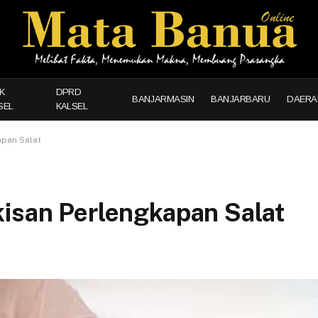
K
DPRD
BANJARMASIN
BANJARBARU
DAERA
SEL
KALSEL
apan Salat
kisan Perlengkapan Salat