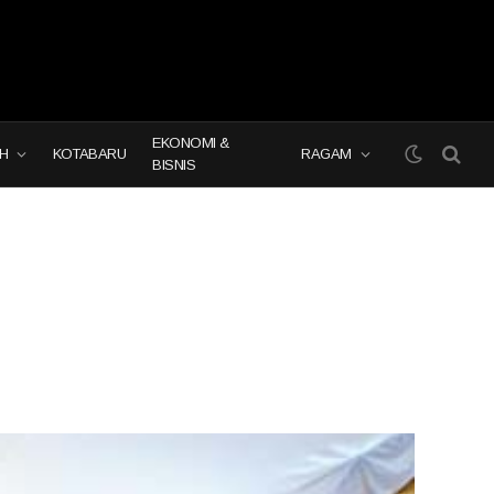
EKONOMI &
H
KOTABARU
RAGAM
BISNIS