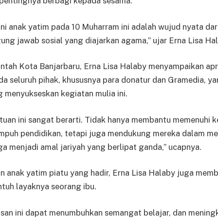
 pentingnya berbagi kepada sesama.
i anak yatim pada 10 Muharram ini adalah wujud nyata dari n
ng jawab sosial yang diajarkan agama,” ujar Erna Lisa Hal
ntah Kota Banjarbaru, Erna Lisa Halaby menyampaikan apre
da seluruh pihak, khususnya para donatur dan Gramedia, ya
 menyukseskan kegiatan mulia ini.
ntuan ini sangat berarti. Tidak hanya membantu memenuhi 
puh pendidikan, tetapi juga mendukung mereka dalam me
ga menjadi amal jariyah yang berlipat ganda,” ucapnya.
n anak yatim piatu yang hadir, Erna Lisa Halaby juga memb
tuh layaknya seorang ibu.
kisan ini dapat menumbuhkan semangat belajar, dan mening