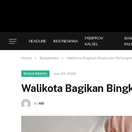
PEMPROV
BAN
HEADLINE
INDONESIANA
KALSEL
KAL
»
»
Home
Banjarbaru
Walikota Bagikan Bingkisan Perlengk
Juni 25, 2026
BANJARBARU
Walikota Bagikan Bing
By
MB