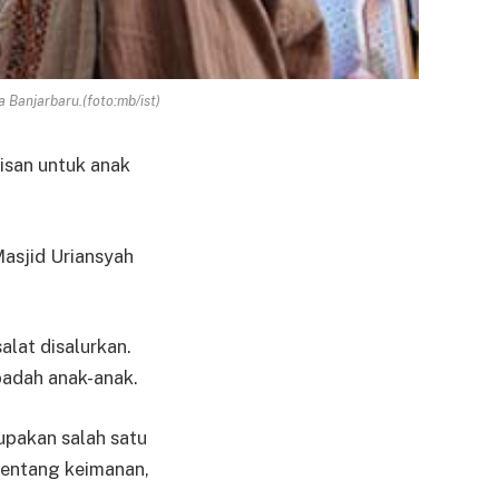
 Banjarbaru.(foto:mb/ist)
isan untuk anak
asjid Uriansyah
lat disalurkan.
badah anak-anak.
upakan salah satu
tentang keimanan,