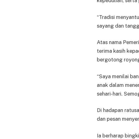
kepedulian, serta
“Tradisi menyantun
sayang dan tanggu
Atas nama Pemeri
terima kasih kepa
bergotong royong
“Saya menilai ba
anak dalam menem
sehari-hari. Semo
Di hadapan ratusa
dan pesan menyen
Ia berharap bing