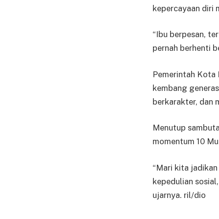
kepercayaan diri 
“Ibu berpesan, te
pernah berhenti b
Pemerintah Kota
kembang generasi
berkarakter, dan
Menutup sambutan
momentum 10 Muhar
“Mari kita jadika
kepedulian sosia
ujarnya. ril/dio