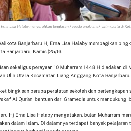
rna Lisa Halaby menyerahkan bingkisan kepada anak-anak yatim piatu di Kota
ikota Banjarbaru Hj Erna Lisa Halaby membagikan bingk
ta Banjarbaru, Kamis (25/6).
isan sekaligus perayaan 10 Muharram 1448 H diadakan di M
an Ulin Utara Kecamatan Liang Anggang Kota Banjarbaru.
t bingkisan berupa peralatan sekolah dan perlengkapan sa
wakaf Al Qur’an, bantuan dari Gramedia untuk mendukung i
baru Hj Erna Lisa Halaby mengatakan, bulan Muharram mer
akan dalam Islam. Di dalamnya terdapat banyak pelajaran 