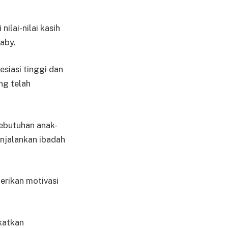
ilai-nilai kasih
aby.
siasi tinggi dan
ng telah
kebutuhan anak-
njalankan ibadah
erikan motivasi
katkan