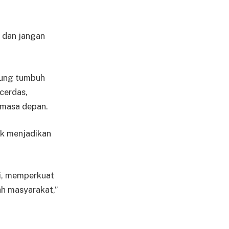
, dan jangan
kung tumbuh
cerdas,
 masa depan.
uk menjadikan
ri, memperkuat
ah masyarakat,”