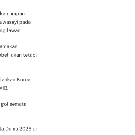
tkan umpan-
luwaseyi pada
ng lawan.
yamakan
bel, akan tetapi
alahkan Korea
WIB.
 gol semata
la Dunia 2026 di