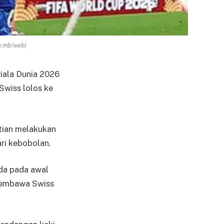
o:mb/web)
Piala Dunia 2026
Swiss lolos ke
tian melakukan
ri kebobolan.
da pada awal
 membawa Swiss