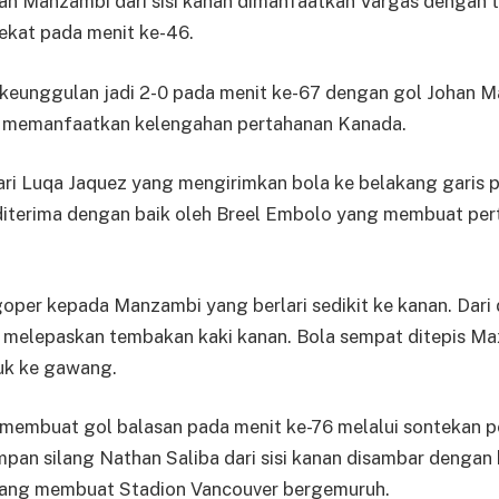
an Manzambi dari sisi kanan dimanfaatkan Vargas dengan 
dekat pada menit ke-46.
eunggulan jadi 2-0 pada menit ke-67 dengan gol Johan M
 memanfaatkan kelengahan pertahanan Kanada.
ari Luqa Jaquez yang mengirimkan bola ke belakang garis 
 diterima dengan baik oleh Breel Embolo yang membuat pe
oper kepada Manzambi yang berlari sedikit ke kanan. Dari
 melepaskan tembakan kaki kanan. Bola sempat ditepis Ma
uk ke gawang.
 membuat gol balasan pada menit ke-76 melalui sontekan 
pan silang Nathan Saliba dari sisi kanan disambar dengan 
 yang membuat Stadion Vancouver bergemuruh.