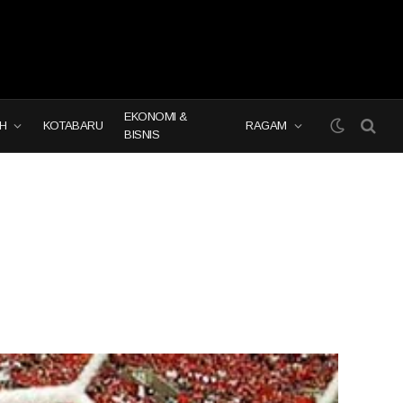
EKONOMI &
H
KOTABARU
RAGAM
BISNIS