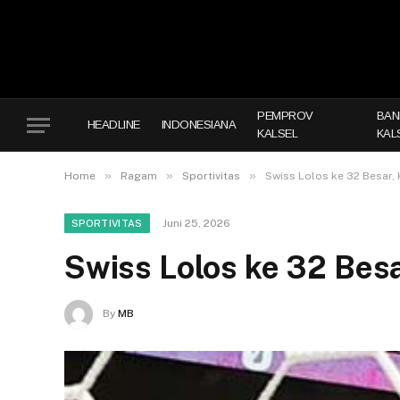
PEMPROV
BAN
HEADLINE
INDONESIANA
KALSEL
KAL
»
»
»
Home
Ragam
Sportivitas
Swiss Lolos ke 32 Besar,
Juni 25, 2026
SPORTIVITAS
Swiss Lolos ke 32 Bes
By
MB