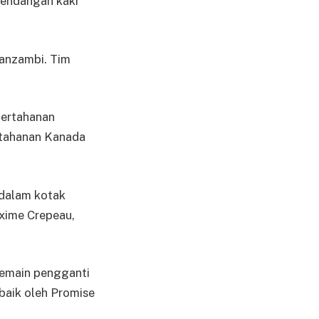
tendangan kaki
anzambi. Tim
pertahanan
rtahanan Kanada
 dalam kotak
xime Crepeau,
pemain pengganti
baik oleh Promise