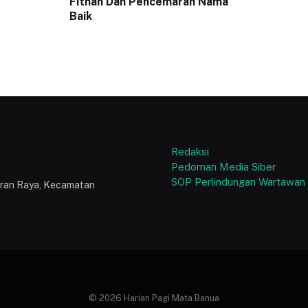
Fitnah Dan Pencemaran Nama
Baik
Redaksi
Pedoman Media Siber
SOP Perlindungan Wartawan
puran Raya, Kecamatan
© 2026 Harian Pagi Mata Banua