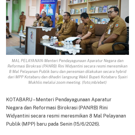
MAL PELAYANAN-Menteri Pendayagunaan Aparatur Negara dan
Reformasi Birokrasi (PANRB) Rini Widyantini secara resmi meresmikan
8 Mal Pelayanan Publik baru dan peresmian dilakukan secara hybrid
dari MPP Kotabaru dan dihadiri langsung Wakil Bupati Kotabaru Syairi
Mukhlis melalui zoom meeting. (foto;mb/ebet)
KOTABARU – Menteri Pendayagunaan Aparatur
Negara dan Reformasi Birokrasi (PANRB) Rini
Widyantini secara resmi meresmikan 8 Mal Pelayanan
Publik (MPP) baru pada Senin (15/6/2026).