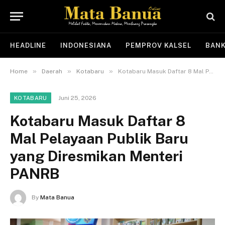
HEADLINE
INDONESIANA
PEMPROV KALSEL
BANK
»
»
»
Home
Daerah
Kotabaru
Kotabaru Masuk Daftar 8 Mal Pelayaan Publik Baru yang Diresmikan Menteri PANRB
Juni 25, 2026
KOTABARU
Kotabaru Masuk Daftar 8
Mal Pelayaan Publik Baru
yang Diresmikan Menteri
PANRB
By
Mata Banua