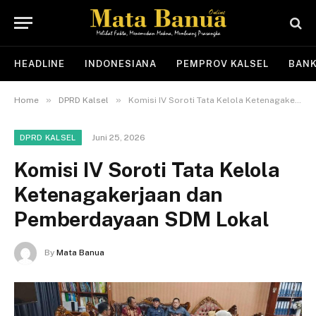
HEADLINE
INDONESIANA
PEMPROV KALSEL
BANK
»
»
Home
DPRD Kalsel
Komisi IV Soroti Tata Kelola Ketenagakerjaan dan Pemberdayaan SDM Lokal
Juni 25, 2026
DPRD KALSEL
Komisi IV Soroti Tata Kelola
Ketenagakerjaan dan
Pemberdayaan SDM Lokal
By
Mata Banua