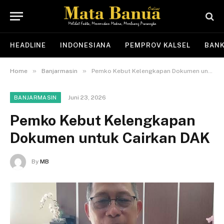
HEADLINE
INDONESIANA
PEMPROV KALSEL
BANK
»
»
Home
Banjarmasin
Pemko Kebut Kelengkapan Dokumen untuk Cairkan DAK
Juni 23, 2026
BANJARMASIN
Pemko Kebut Kelengkapan
Dokumen untuk Cairkan DAK
By
MB