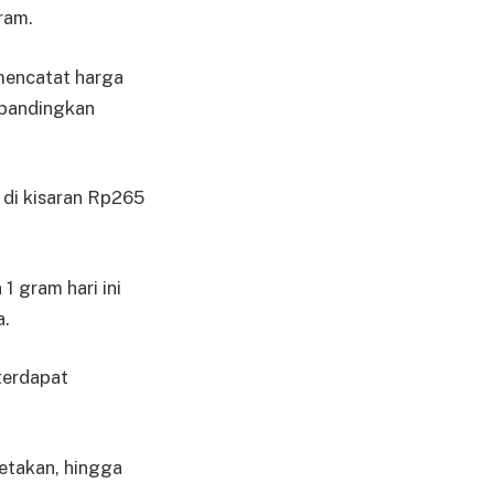
ram.
mencatat harga
ibandingkan
a di kisaran Rp265
 gram hari ini
a.
terdapat
cetakan, hingga