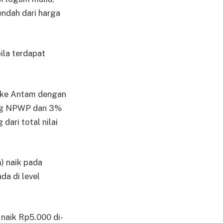
n­dah dari harga
ila terdapat
 ke Antam dengan
gang NPWP dan 3%
ari total nilai
) naik pada
da di level
 naik Rp5.000 di­