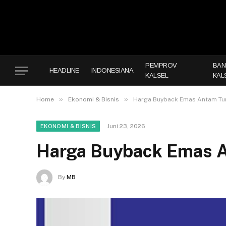
PEMPROV
BAN
HEADLINE
INDONESIANA
KALSEL
KAL
»
»
Home
Ekonomi & Bisnis
Harga Buyback Emas Antam Tur
Juni 23, 2026
EKONOMI & BISNIS
Harga Buyback Emas A
By
MB