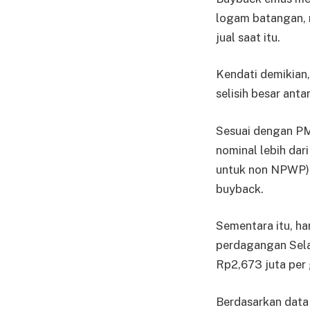
logam ba­tangan, 
jual saat itu.
Kendati demikian
selisih besar ant
Sesuai dengan P
no­minal lebih d
untuk non NPWP). 
buyback.
Sementara itu, h
perdagangan Selas
Rp2,673 juta per
Berdasarkan data 