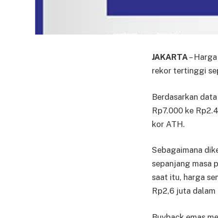
JAKARTA
– Harga
rekor tertinggi s
Berdasarkan data 
Rp7.000 ke Rp2.40
kor ATH.
Sebagaimana diket
sepanjang masa pa
saat itu, harga s
Rp2,6 juta dalam 
Buyback emas meru