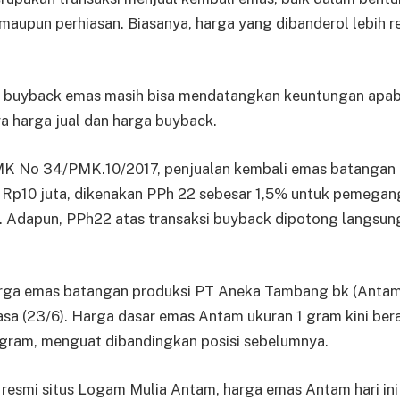
maupun perhiasan. Bia­sanya, harga yang dibanderol lebih re
, buyback emas masih bisa mendatangkan keuntungan apab
ara harga jual dan harga buyback.
MK No 34/PMK.10/2017, penjualan kembali emas batangan
ari Rp10 juta, dikenakan PPh 22 sebesar 1,5% untuk peme
Adapun, PPh22 atas transaksi buyback di­potong langsung d
arga emas batangan pro­duksi PT Aneka Tambang bk (An­tam
a (23/6). Harga dasar emas Antam ukuran 1 gram kini bera
 gram, menguat dibandingkan posisi sebelumnya.
resmi situs Logam Mulia Antam, harga emas Antam hari ini