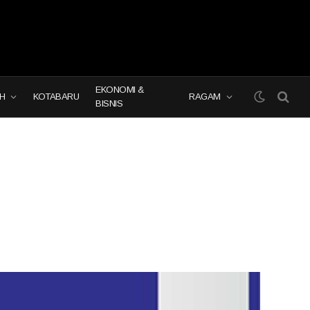
EKONOMI &
H
KOTABARU
RAGAM
BISNIS