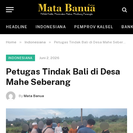
HEADLINE
INDONESIANA
PEMPROV KALSEL
BANK
»
»
Home
Indonesiana
Petugas Tindak Bali di Desa Mahe Seberang
Juni 2, 2026
INDONESIANA
Petugas Tindak Bali di Desa
Mahe Seberang
By
Mata Banua