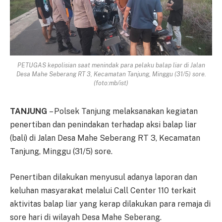
PETUGAS kepolisian saat menindak para pelaku balap liar di Jalan
Desa Mahe Seberang RT 3, Kecamatan Tanjung, Minggu (31/5) sore.
(foto:mb/ist)
TANJUNG
– Polsek Tanjung melaksanakan kegiatan
penertiban dan penindakan terhadap aksi balap liar
(bali) di Jalan Desa Mahe Seberang RT 3, Kecamatan
Tanjung, Minggu (31/5) sore.
Penertiban dilakukan menyusul adanya laporan dan
keluhan masyarakat melalui Call Center 110 terkait
aktivitas balap liar yang kerap dilakukan para remaja di
sore hari di wilayah Desa Mahe Seberang.