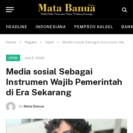
HEADLINE
INDONESIANA
PEMPROV KALSEL
BANK
»
»
»
Home
Ragam
Opini
Media sosial Sebagai Instrumen Wajib Pemerintah di Era Sekarang
Juni 2, 2026
OPINI
Media sosial Sebagai
Instrumen Wajib Pemerintah
di Era Sekarang
By
Mata Banua