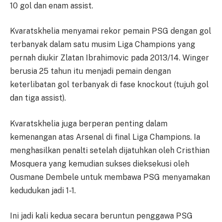
10 gol dan enam assist.
Kvaratskhelia menyamai rekor pemain PSG dengan gol
terbanyak dalam satu musim Liga Champions yang
pernah diukir Zlatan Ibrahimovic pada 2013/14. Winger
berusia 25 tahun itu menjadi pemain dengan
keterlibatan gol terbanyak di fase knockout (tujuh gol
dan tiga assist).
Kvaratskhelia juga berperan penting dalam
kemenangan atas Arsenal di final Liga Champions. Ia
menghasilkan penalti setelah dijatuhkan oleh Cristhian
Mosquera yang kemudian sukses dieksekusi oleh
Ousmane Dembele untuk membawa PSG menyamakan
kedudukan jadi 1-1.
Ini jadi kali kedua secara beruntun penggawa PSG