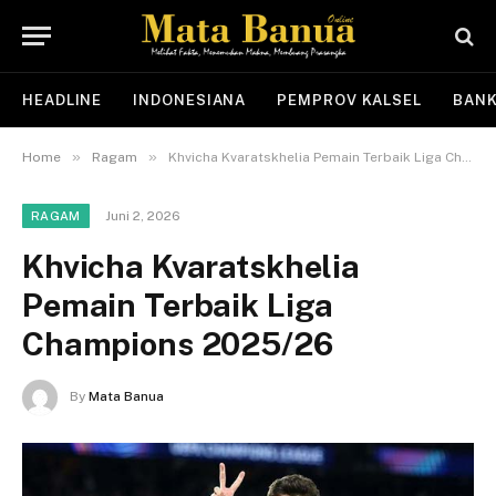
HEADLINE
INDONESIANA
PEMPROV KALSEL
BANK
»
»
Home
Ragam
Khvicha Kvaratskhelia Pemain Terbaik Liga Champions 2025/26
Juni 2, 2026
RAGAM
Khvicha Kvaratskhelia
Pemain Terbaik Liga
Champions 2025/26
By
Mata Banua