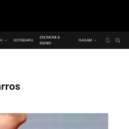
EKONOMI &
H
KOTABARU
RAGAM
BISNIS
arros