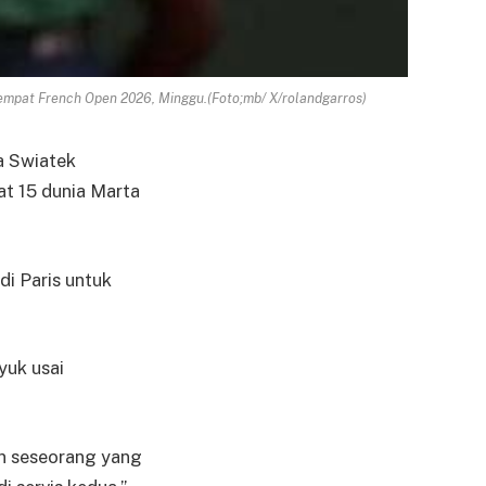
eempat French Open 2026, Minggu.(Foto;mb/ X/rolandgarros)
a Swiatek
at 15 dunia Marta
di Paris untuk
yuk usai
n seseorang yang