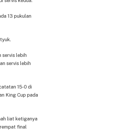
 servis kedua.”
ada 13 pukulan
tyuk.
servis lebih
n servis lebih
catatan 15-0 di
ean King Cup pada
ah liat ketiganya
rempat final