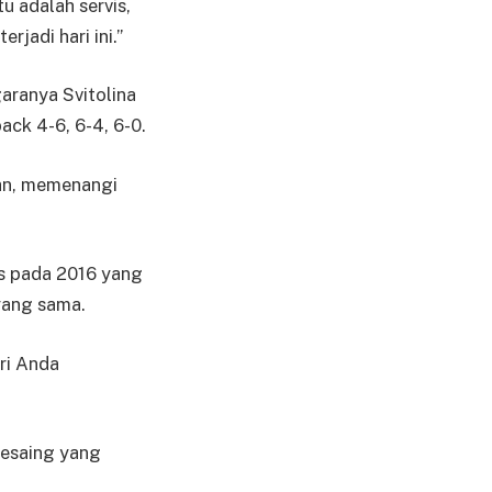
u adalah servis,
jadi hari ini.”
aranya Svitolina
ck 4-6, 6-4, 6-0.
gan, memenangi
ms pada 2016 yang
yang sama.
ri Anda
pesaing yang