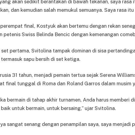
 yang akan sedikit berantakan di bawah tekanan, saya rasa it
an, dan kemudian salah memukul semuanya. Saya rasa itu ter
 perempat final, Kostyuk akan bertemu dengan rekan seneg
 petenis Swiss Belinda Bencic dengan kemenangan comeba
 set pertama, Svitolina tampak dominan di sisa pertandin
 termasuk sapu bersih di set ketiga.
erusia 31 tahun, menjadi pemain tertua sejak Serena Willia
t final tunggal di Roma dan Roland Garros dalam musim 
ka bermain di tahap akhir turnamen, Anda harus memberi di
aik untuk bermain, untuk bersaing,” ujar Svitolina.
Saya sangat senang dengan penampilan saya, saya menjadi 