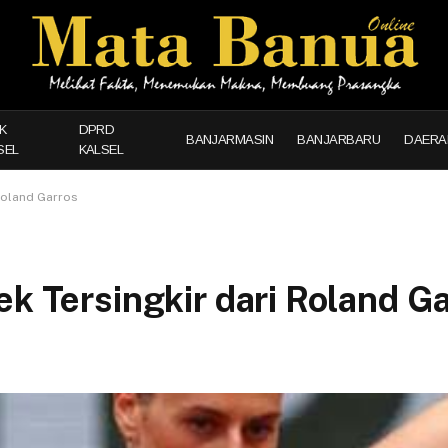
K
DPRD
BANJARMASIN
BANJARBARU
DAERA
SEL
KALSEL
 Roland Garros
ek Tersingkir dari Roland G