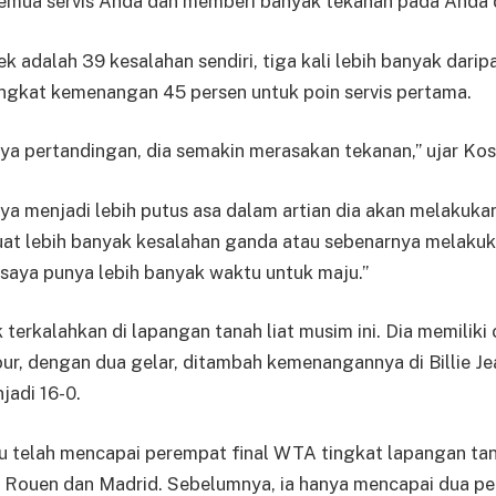
mua servis Anda dan memberi banyak tekanan pada Anda di
 adalah 39 kesalahan sendiri, tiga kali lebih banyak darip
ingkat kemenangan 45 persen untuk poin servis pertama.
nya pertandingan, dia semakin merasakan tekanan,” ujar Kos
ya menjadi lebih putus asa dalam artian dia akan melakukan 
at lebih banyak kesalahan ganda atau sebenarnya melakuka
saya punya lebih banyak waktu untuk maju.”
terkalahkan di lapangan tanah liat musim ini. Dia memiliki 
r, dengan dua gelar, ditambah kemenangannya di Billie J
jadi 16-0.
tu telah mencapai perempat final WTA tingkat lapangan tan
di Rouen dan Madrid. Sebelumnya, ia hanya mencapai dua pe