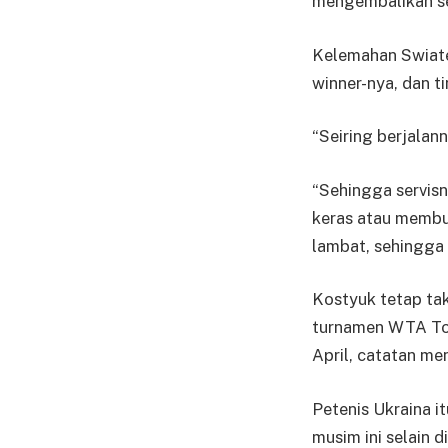
mengembalikan se
Kelemahan Swiatek
winner-nya, dan t
“Seiring berjalan
“Sehingga servisn
keras atau membu
lambat, sehingga 
Kostyuk tetap tak 
turnamen WTA Tou
April, catatan men
Petenis Ukraina i
musim ini selain 