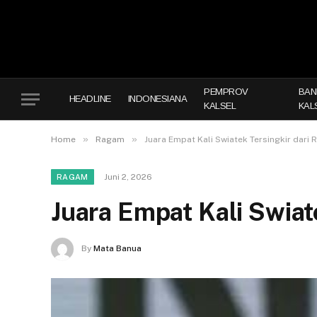
PEMPROV
BAN
HEADLINE
INDONESIANA
KALSEL
KAL
»
»
Home
Ragam
Juara Empat Kali Swiatek Tersingkir dari
Juni 2, 2026
RAGAM
Juara Empat Kali Swiat
By
Mata Banua