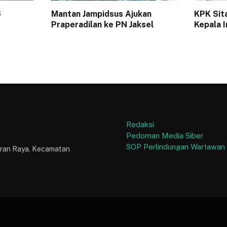
6
Mantan Jampidsus Ajukan
KPK Sit
Praperadilan ke PN Jaksel
Kepala I
Redaksi
Pedoman Media Siber
SOP Perlindungan Wartawan
puran Raya, Kecamatan