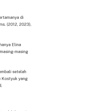
ertamanya di
ms. (2012, 2023),
hanya Elina
i masing-masing
embali setelah
u Kostyuk yang
d.