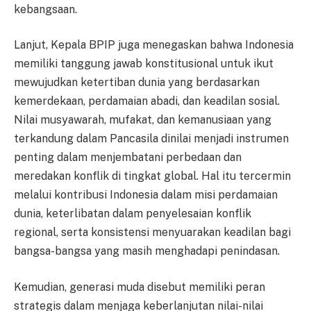
kebangsaan.
Lanjut, Kepala BPIP juga menegaskan bahwa Indonesia
memiliki tanggung jawab konstitusional untuk ikut
mewujudkan ketertiban dunia yang berdasarkan
kemerdekaan, perdamaian abadi, dan keadilan sosial.
Nilai musyawarah, mufakat, dan kemanusiaan yang
terkandung dalam Pancasila dinilai menjadi instrumen
penting dalam menjembatani perbedaan dan
meredakan konflik di tingkat global. Hal itu tercermin
melalui kontribusi Indonesia dalam misi perdamaian
dunia, keterlibatan dalam penyelesaian konflik
regional, serta konsistensi menyuarakan keadilan bagi
bangsa-bangsa yang masih menghadapi penindasan.
Kemudian, generasi muda disebut memiliki peran
strategis dalam menjaga keberlanjutan nilai-nilai