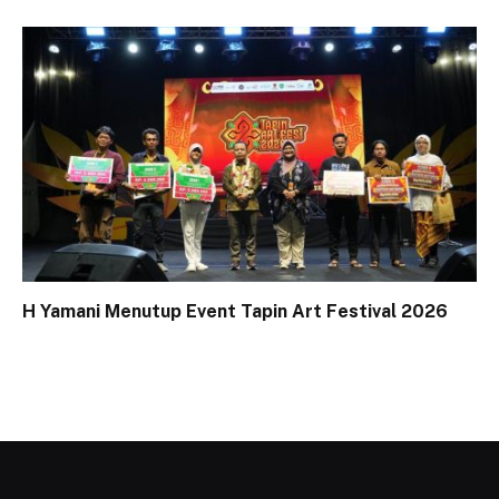
H Yamani Menutup Event Tapin Art Festival 2026