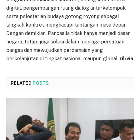
digital, pengembangan ruang dialog antarkelompok,
serta pelestarian budaya gotong royong sebagai
langkah konkret menghadapi tantangan masa depan.
Dengan demikian, Pancasila tidak hanya menjadi dasar
negara, tetapi juga solusi dalam menjaga persatuan
bangsa dan mewujudkan perdamaian yang
berkelanjutan di tingkat nasional maupun global.
ril/via
RELATED
POSTS