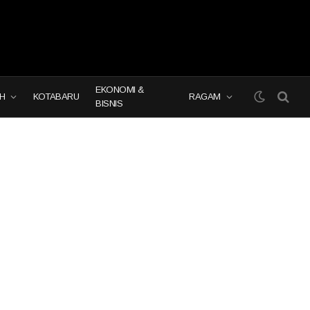
EKONOMI &
H
KOTABARU
RAGAM
BISNIS