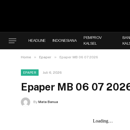
PEMPROV
BAN
HEADLINE
INDONESIANA
KALSEL
KAL
»
»
Home
Epaper
Epaper MB 06 07 2026
Juli 6, 2026
EPAPER
Epaper MB 06 07 202
By
Mata Banua