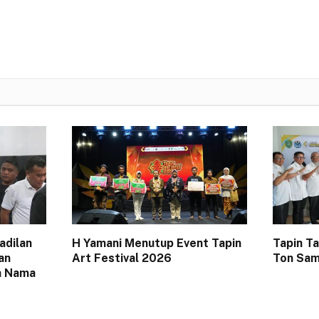
adilan
H Yamani Menutup Event Tapin
Tapin T
an
Art Festival 2026
Ton Sam
n Nama