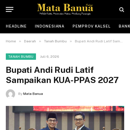
HEADLINE
INDONESIANA
PEMPROV KALSEL
BANK
»
»
»
Home
Daerah
Tanah Bumbu
Bupati Andi Rudi Latif Sampaikan KUA-PPAS 2027
Juli 6, 2026
TANAH BUMBU
Bupati Andi Rudi Latif
Sampaikan KUA-PPAS 2027
By
Mata Banua