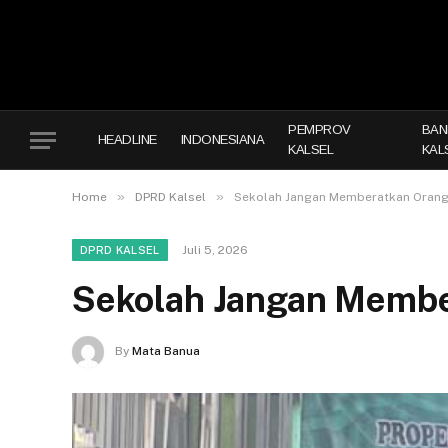
PEMPROV
BAN
HEADLINE
INDONESIANA
KALSEL
KAL
»
»
Home
DPRD Kalsel
Sekolah Jangan Memberatkan Orang
Juli 5, 2026
DPRD KALSEL
Sekolah Jangan Membe
By
Mata Banua