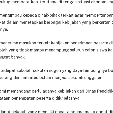
ai cukup memberatkan, terutama di tengah situasi ekonomi ma
i mengimbau kepada pihak-pihak terkait agar mempertimba
at dalam menetapkan berbagai kebijakan yang berkaitan 
unya.
ga menerima masukan terkait kebijakan penerimaan peserta di
olah yang tidak mampu menampung seluruh calon siswa ka
angat banyak.
ih terdapat sekolah-sekolah negeri yang daya tampungnya b
kurang diminati atau belum menjadi sekolah unggulan.
kami memandang perlu adanya kebijakan dari Dinas Pendidi
taan penempatan peserta didik,”jelasnya.
rdapat sekolah yang memiliki daya tampung, maka dapat di