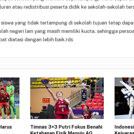
ran atau redistribusi peserta didik ke sekolah-sekolah ter
siswa yang tidak tertampung di sekolah tujuan tetap dapa
olah negeri lain yang masih memiliki kuota, sehingga perso
t diatasi dengan lebih baik.rds
 Harus
Timnas 3×3 Putri Fokus Benahi
Indones
Ketahanan Fisik Menuju AG
Kejuara