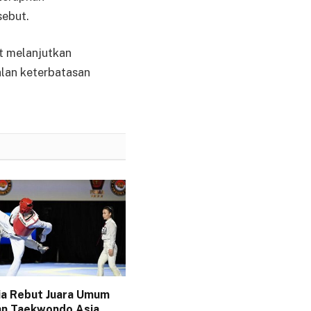
sebut.
t melanjutkan
alan keterbatasan
ia Rebut Juara Umum
an Taekwondo Asia