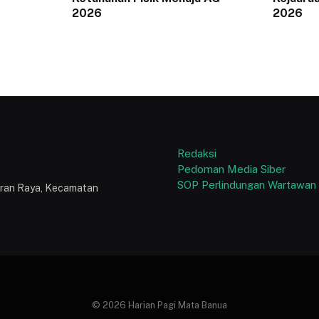
2026
2026
Redaksi
Pedoman Media Siber
SOP Perlindungan Wartawan
puran Raya, Kecamatan
© 2026 Harian Pagi Mata Banua