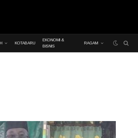
EKONOMI &
H
KOTABARU
RAGAM
BISNIS