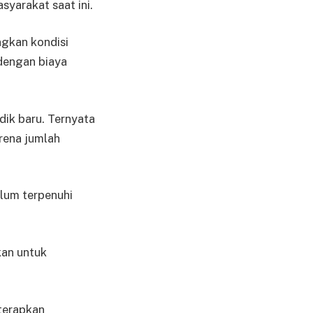
syarakat saat ini.
ngkan kondisi
dengan biaya
dik baru. Ternyata
rena jumlah
elum terpenuhi
kan untuk
terapkan