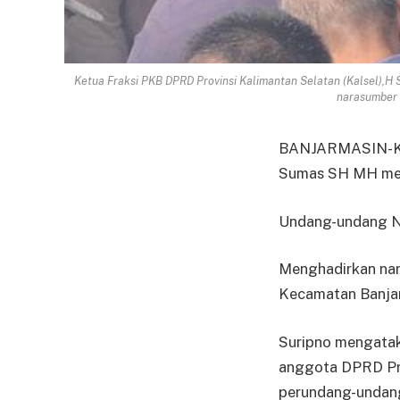
Ketua Fraksi PKB DPRD Provinsi Kalimantan Selatan (Kalsel),
narasumber 
BANJARMASIN-Ketu
Sumas SH MH men
Undang-undang No
Menghadirkan nar
Kecamatan Banjar
Suripno mengataka
anggota DPRD Pro
perundang-undan