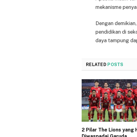
mekanisme penyalu
Dengan demikian, 
pendidikan di sek
daya tampung dapa
RELATED
POSTS
2 Pilar The Lions yang
Diwaspadai Garuda