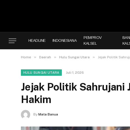
PEMPROV
BAN
HEADLINE
INDONESIANA
KALSEL
KAL
»
»
»
Home
Daerah
Hulu Sungai Utara
Jejak Politik Sahru
Juli 1, 2026
HULU SUNGAI UTARA
Jejak Politik Sahrujan
Hakim
By
Mata Banua