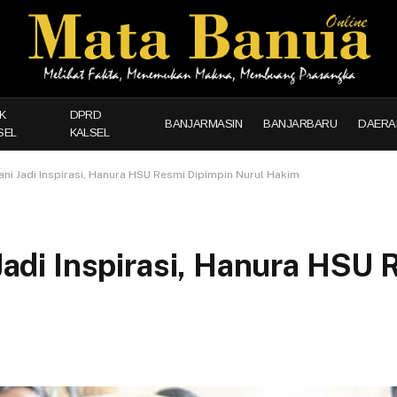
K
DPRD
BANJARMASIN
BANJARBARU
DAERA
SEL
KALSEL
jani Jadi Inspirasi, Hanura HSU Resmi Dipimpin Nurul Hakim
i Jadi Inspirasi, Hanura HSU