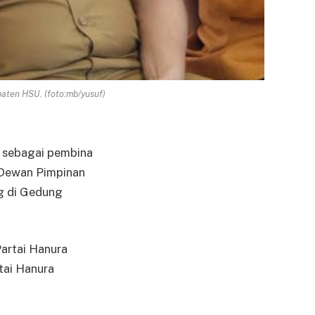
aten HSU. (foto:mb/yusuf)
n sebagai pembina
a Dewan Pimpinan
g di Gedung
Partai Hanura
tai Hanura