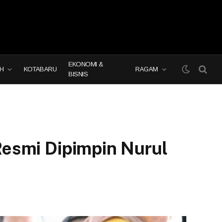
EKONOMI &
H
KOTABARU
RAGAM
BISNIS
 Resmi Dipimpin Nurul