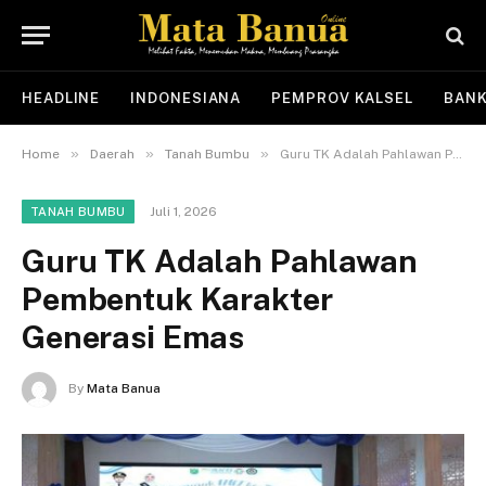
HEADLINE
INDONESIANA
PEMPROV KALSEL
BANK
»
»
»
Home
Daerah
Tanah Bumbu
Guru TK Adalah Pahlawan Pembentuk Karakter Generasi Emas
Juli 1, 2026
TANAH BUMBU
Guru TK Adalah Pahlawan
Pembentuk Karakter
Generasi Emas
By
Mata Banua