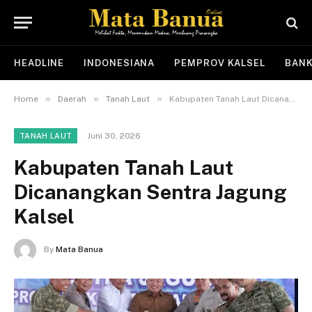
HEADLINE
INDONESIANA
PEMPROV KALSEL
BANK
»
»
»
Home
Daerah
Tanah Laut
Kabupaten Tanah Laut Dicanangkan Sentra Jagung Kalsel
Juni 30, 2026
TANAH LAUT
Kabupaten Tanah Laut
Dicanangkan Sentra Jagung
Kalsel
By
Mata Banua