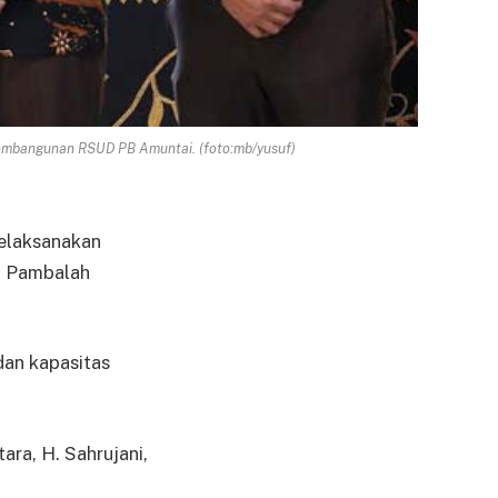
bangunan RSUD PB Amuntai. (foto:mb/yusuf)
elaksanakan
) Pambalah
dan kapasitas
ara, H. Sahrujani,