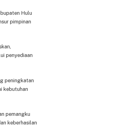
abupaten Hulu
nsur pimpinan
skan,
ui penyediaan
g peningkatan
hi kebutuhan
 dan pemangku
an keberhasilan