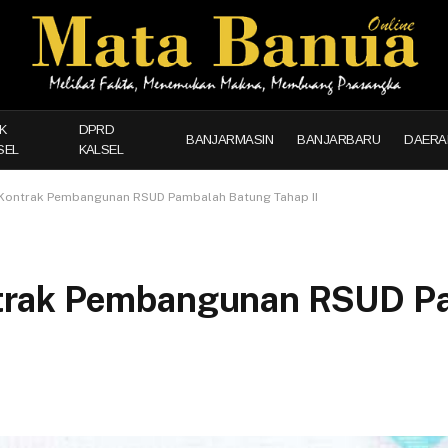
K
DPRD
BANJARMASIN
BANJARBARU
DAERA
SEL
KALSEL
Kontrak Pembangunan RSUD Pambalah Batung Tahap II
trak Pembangunan RSUD Pa