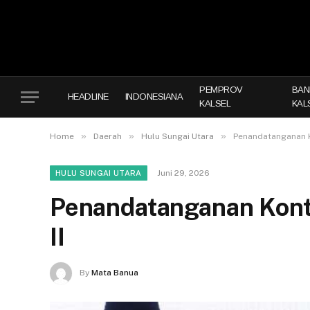
PEMPROV
BAN
HEADLINE
INDONESIANA
KALSEL
KAL
»
»
»
Home
Daerah
Hulu Sungai Utara
Penandatanganan 
Juni 29, 2026
HULU SUNGAI UTARA
Penandatanganan Kon
II
By
Mata Banua