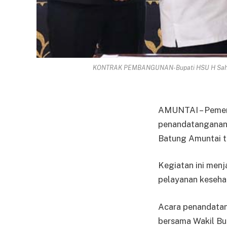
KONTRAK PEMBANGUNAN-Bupati HSU H Sahruja
AMUNTAI – Pemeri
penandatanganan
Batung Amuntai t
Kegiatan ini menj
pelayanan keseha
Acara penandatang
bersama Wakil Bu