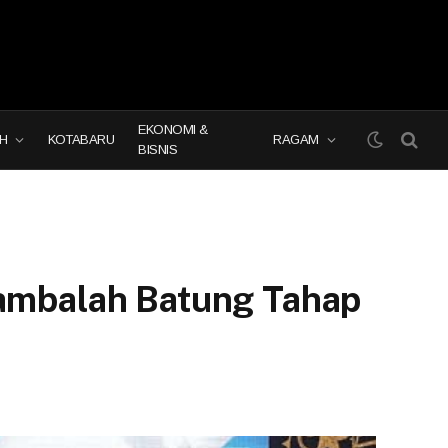
EKONOMI &
H
KOTABARU
RAGAM
BISNIS
mbalah Batung Tahap