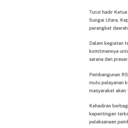
Turut hadir Ketu
Sungai Utara, Kep
perangkat daerah
Dalam kegiatan t
komitmennya untu
sarana dan prasa
Pembangunan RSU
mutu pelayanan k
masyarakat akan f
Kehadiran berbag
kepentingan terk
pelaksanaan pemb