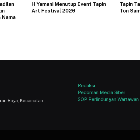
adilan
H Yamani Menutup Event Tapin
Tapin T
an
Art Festival 2026
Ton Sam
n Nama
Redaksi
Pedoman Media Siber
SOP Perlindungan Wartawan
puran Raya, Kecamatan