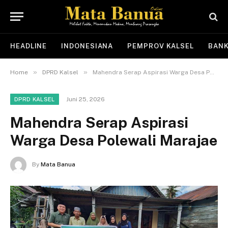
HEADLINE
INDONESIANA
PEMPROV KALSEL
BANK
»
»
Home
DPRD Kalsel
Mahendra Serap Aspirasi Warga Desa Polewali Marajae
Juni 25, 2026
DPRD KALSEL
Mahendra Serap Aspirasi
Warga Desa Polewali Marajae
By
Mata Banua