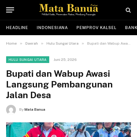
HEADLINE
INDONESIANA
PEMPROV KALSEL
BANK
»
»
»
Home
Daerah
Hulu Sungai Utara
Bupati dan Wabup Awasi Langsung Pembangunan Jalan Desa
Juni 25, 2026
HULU SUNGAI UTARA
Bupati dan Wabup Awasi
Langsung Pembangunan
Jalan Desa
By
Mata Banua