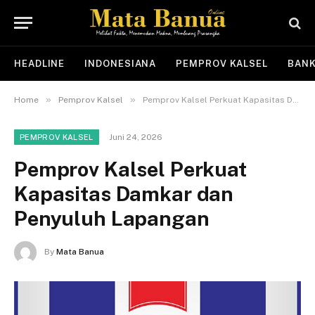
HEADLINE
INDONESIANA
PEMPROV KALSEL
BANK
»
»
Home
Pemprov Kalsel
Pemprov Kalsel Perkuat Kapasitas Damkar dan Penyuluh Lapangan
Juni 24, 2026
PEMPROV KALSEL
Pemprov Kalsel Perkuat
Kapasitas Damkar dan
Penyuluh Lapangan
By
Mata Banua