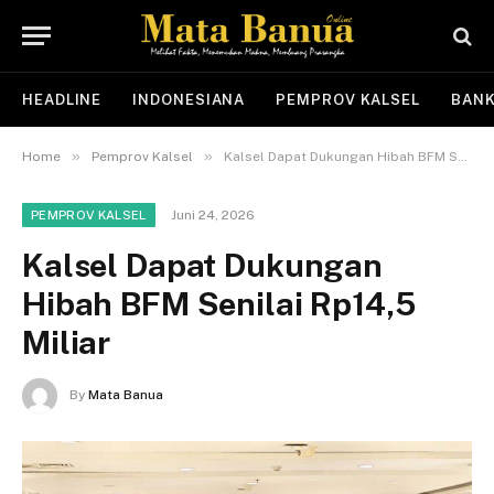
HEADLINE
INDONESIANA
PEMPROV KALSEL
BANK
»
»
Home
Pemprov Kalsel
Kalsel Dapat Dukungan Hibah BFM Senilai Rp14,5 Miliar
Juni 24, 2026
PEMPROV KALSEL
Kalsel Dapat Dukungan
Hibah BFM Senilai Rp14,5
Miliar
By
Mata Banua