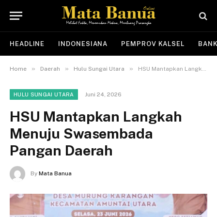
HEADLINE
INDONESIANA
PEMPROV KALSEL
BANK
»
»
»
Home
Daerah
Hulu Sungai Utara
HSU Mantapkan Langkah Menuju Swasembada Pangan Daerah
Juni 24, 2026
HULU SUNGAI UTARA
HSU Mantapkan Langkah
Menuju Swasembada
Pangan Daerah
By
Mata Banua