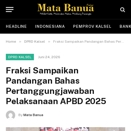
HEADLINE
INDONESIANA
PEMPROV KALSEL
BANK
»
»
Home
DPRD Kalsel
Fraksi Sampaikan Pandangan Bahas Pertanggungjawaban Pelaksanaan APBD 2025
Juni 24, 2026
DPRD KALSEL
Fraksi Sampaikan
Pandangan Bahas
Pertanggungjawaban
Pelaksanaan APBD 2025
By
Mata Banua